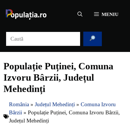
Sari
la
MENIU
conținut
Caută
Populație Puținei, Comuna
Izvoru Bârzii, Județul
Mehedinți
România
»
Județul Mehedinți
»
Comuna Izvoru
Bârzii
»
Populație Puținei, Comuna Izvoru Bârzii,
Județul Mehedinți