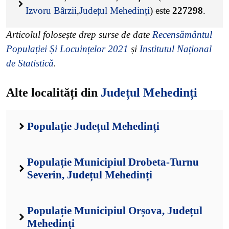
Izvoru Bârzii
,
Județul Mehedinți
) este
227298
.
Articolul folosește drep surse de date
Recensământul
Populației Și Locuințelor 2021
și
Institutul Național
de Statistică
.
Alte localități din
Județul Mehedinți
Populație Județul Mehedinți
Populație Municipiul Drobeta-Turnu
Severin, Județul Mehedinți
Populație Municipiul Orșova, Județul
Mehedinți