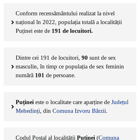
Conform recensământului realizat la nivel
național în 2022, populația totală a localității
Puținei este de
191
de locuitori.
Dintre cei
191
de locuitori,
90
sunt de sex
masculin, în timp ce populația de sex feminin
numără
101
de persoane.
Puținei
este o localitate care aparține de
Județul
Mehedinți
, din
Comuna Izvoru Bârzii
.
Codul Poștal al localității
Puținei
(
Comuna