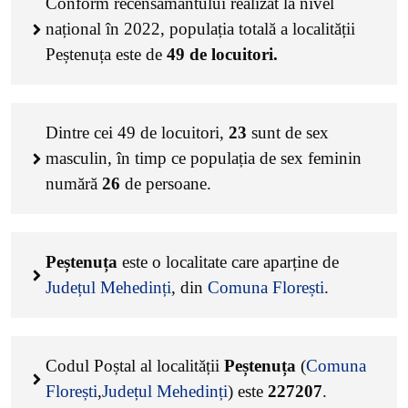
Conform recensământului realizat la nivel
național în 2022, populația totală a localității
Peștenuța este de
49
de locuitori.
Dintre cei
49
de locuitori,
23
sunt de sex
masculin, în timp ce populația de sex feminin
numără
26
de persoane.
Peștenuța
este o localitate care aparține de
Județul Mehedinți
, din
Comuna Florești
.
Codul Poștal al localității
Peștenuța
(
Comuna
Florești
,
Județul Mehedinți
) este
227207
.