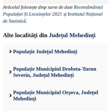
Articolul folosește drep surse de date
Recensământul
Populației Și Locuințelor 2021
și
Institutul Național
de Statistică
.
Alte localități din
Județul Mehedinți
Populație Județul Mehedinți
Populație Municipiul Drobeta-Turnu
Severin, Județul Mehedinți
Populație Municipiul Orșova, Județul
Mehedinți