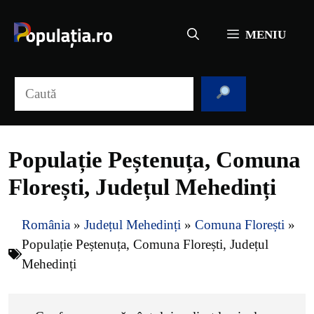
Sari
la
MENIU
conținut
Caută
Populație Peștenuța, Comuna
Florești, Județul Mehedinți
România
»
Județul Mehedinți
»
Comuna Florești
»
Populație Peștenuța, Comuna Florești, Județul
Mehedinți