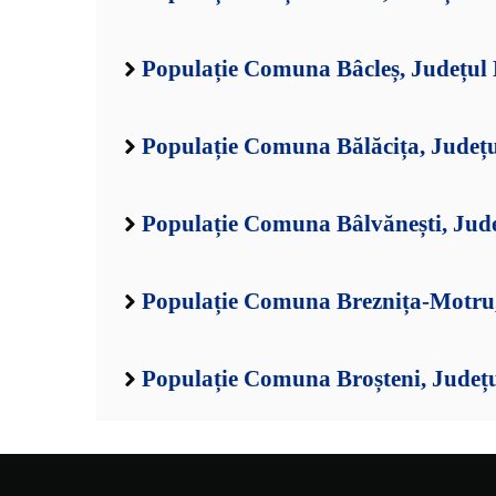
Populație Comuna Bâcleș, Județul
Populație Comuna Bălăcița, Județ
Populație Comuna Bâlvănești, Jud
Populație Comuna Breznița-Motru,
Populație Comuna Broșteni, Județ