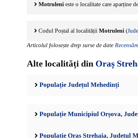
Motruleni
este o localitate care aparține d
Codul Poștal al localității
Motruleni
(
Jude
Articolul folosește drep surse de date
Recensămâ
Alte localități din
Oraș Streh
Populație Județul Mehedinți
Populație Municipiul Orșova, Jude
Populație Oraș Strehaia, Județul M