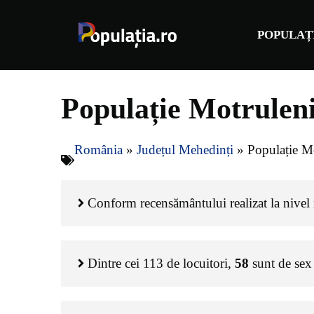
Sari
la
POPULAȚ
conținut
Populație Motruleni
România
»
Județul Mehedinți
»
Populație Mo
Conform recensământului realizat la nivel n
Dintre cei
113
de locuitori,
58
sunt de sex