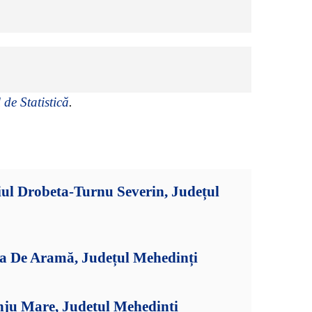
 de Statistică
.
ul Drobeta-Turnu Severin, Județul
ia De Aramă, Județul Mehedinți
nju Mare, Județul Mehedinți