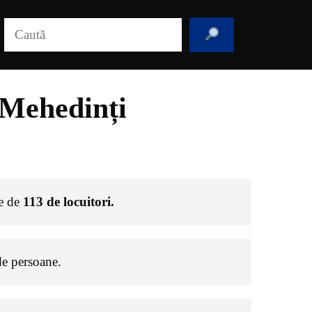
Caută
 Mehedinți
te de
113
de locuitori.
e persoane.