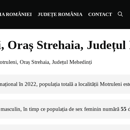
IA ROMÂNIEI
JUDEȚE ROMÂNIA
CONTACT
, Oraș Strehaia, Județul
truleni, Oraș Strehaia, Județul Mehedinți
ațional în 2022, populația totală a localității Motruleni es
 masculin, în timp ce populația de sex feminin numără
55
d