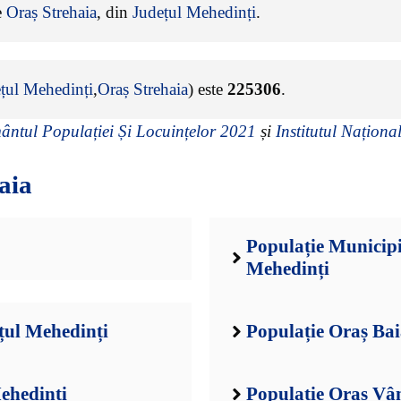
e
Oraș Strehaia
, din
Județul Mehedinți
.
țul Mehedinți
,
Oraș Strehaia
) este
225306
.
ntul Populației Și Locuințelor 2021
și
Institutul Național
aia
Populație Municipi
Mehedinți
țul Mehedinți
Populație Oraș Ba
ehedinți
Populație Oraș Vâ