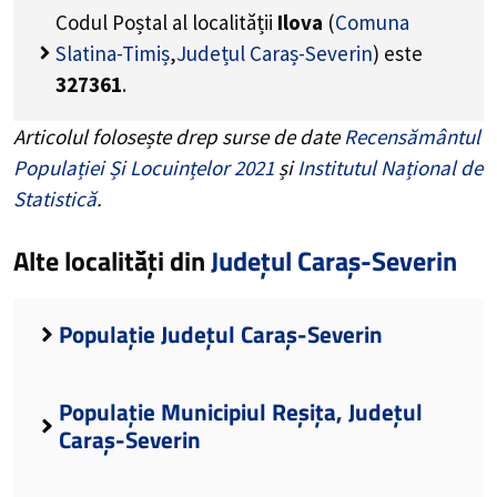
Codul Poștal al localității
Ilova
(
Comuna
Slatina-Timiș
,
Județul Caraș-Severin
) este
327361
.
Articolul folosește drep surse de date
Recensământul
Populației Și Locuințelor 2021
și
Institutul Național de
Statistică
.
Alte localități din
Județul Caraș-Severin
Populație Județul Caraș-Severin
Populație Municipiul Reșița, Județul
Caraș-Severin