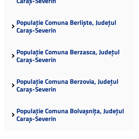
Caraș-Severin
Populație Comuna Berliște, Județul
Caraș-Severin
Populație Comuna Berzasca, Județul
Caraș-Severin
Populație Comuna Berzovia, Județul
Caraș-Severin
Populație Comuna Bolvașnița, Județul
Caraș-Severin