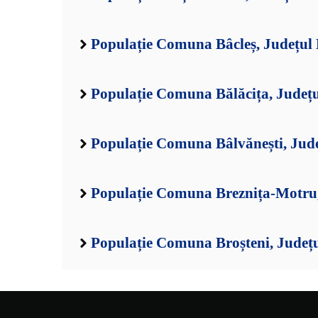
Populație Comuna Bâcleș, Județul
Populație Comuna Bălăcița, Județ
Populație Comuna Bâlvănești, Jud
Populație Comuna Breznița-Motru,
Populație Comuna Broșteni, Județ