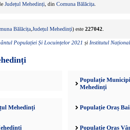
 de
Județul Mehedinți
, din
Comuna Bălăcița
.
muna Bălăcița
,
Județul Mehedinți
) este
227042
.
ntul Populației Și Locuințelor 2021
și
Institutul Național
hedinți
Populație Municipi
Mehedinți
țul Mehedinți
Populație Oraș Ba
ehedinți
Populație Oraș Vâ