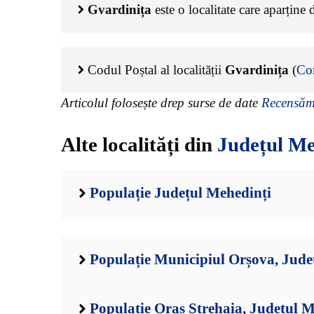
Gvardinița
este o localitate care aparține
Codul Poștal al localității
Gvardinița
(
Co
Articolul folosește drep surse de date
Recensămâ
Alte localități din
Județul Me
Populație Județul Mehedinți
Populație Municipiul Orșova, Jude
Populație Oraș Strehaia, Județul M