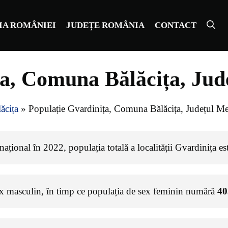
IA ROMÂNIEI
JUDEȚE ROMÂNIA
CONTACT
ța, Comuna Bălăcița, Jud
ăcița
»
Populație Gvardinița, Comuna Bălăcița, Județul Me
ațional în 2022, populația totală a localității Gvardinița e
ex masculin, în timp ce populația de sex feminin numără
40