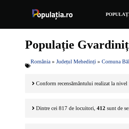
Sari
la
POPULAȚ
conținut
Populație Gvardini
România
»
Județul Mehedinți
»
Comuna Băl
Conform recensământului realizat la nivel n
Dintre cei
817
de locuitori,
412
sunt de s