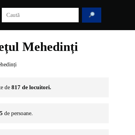
Caută
ețul Mehedinți
hedinți
ste de
817
de locuitori.
5
de persoane.