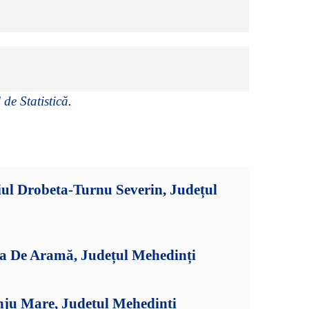
 de Statistică
.
ul Drobeta-Turnu Severin, Județul
ia De Aramă, Județul Mehedinți
nju Mare, Județul Mehedinți