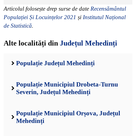
Articolul folosește drep surse de date
Recensământul
Populației Și Locuințelor 2021
și
Institutul Național
de Statistică
.
Alte localități din
Județul Mehedinți
Populație Județul Mehedinți
Populație Municipiul Drobeta-Turnu
Severin, Județul Mehedinți
Populație Municipiul Orșova, Județul
Mehedinți