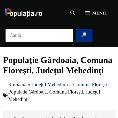
Sari
la
MENIU
conținut
Caută
Populație Gârdoaia, Comuna
Florești, Județul Mehedinți
România
»
Județul Mehedinți
»
Comuna Florești
»
Populație Gârdoaia, Comuna Florești, Județul
Mehedinți