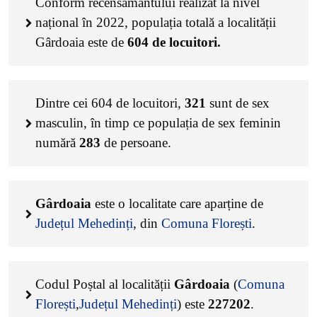
Conform recensământului realizat la nivel
național în 2022, populația totală a localității
Gârdoaia este de
604
de locuitori.
Dintre cei
604
de locuitori,
321
sunt de sex
masculin, în timp ce populația de sex feminin
numără
283
de persoane.
Gârdoaia
este o localitate care aparține de
Județul Mehedinți
, din
Comuna Florești
.
Codul Poștal al localității
Gârdoaia
(
Comuna
Florești
,
Județul Mehedinți
) este
227202
.