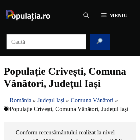
Sari
la
MENIU
conținut
Caută
Populație Crivești, Comuna
Vânători, Județul Iași
România
»
Județul Iași
»
Comuna Vânători
»
Populație Crivești, Comuna Vânători, Județul Iași
Conform recensământului realizat la nivel