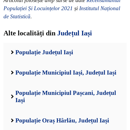
Articolul folosește drep surse de date
Recensământul
Populației Și Locuințelor 2021
și
Institutul Național
de Statistică
.
Alte localități din
Județul Iași
Populație Județul Iași
Populație Municipiul Iași, Județul Iași
Populație Municipiul Pașcani, Județul
Iași
Populație Oraș Hârlău, Județul Iași