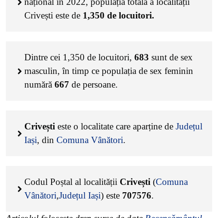
național în 2022, populația totală a localității
Crivești este de
1,350
de locuitori.
Dintre cei
1,350
de locuitori,
683
sunt de sex
masculin, în timp ce populația de sex feminin
numără
667
de persoane.
Crivești
este o localitate care aparține de
Județul
Iași
, din
Comuna Vânători
.
Codul Poștal al localității
Crivești
(
Comuna
Vânători
,
Județul Iași
) este
707576
.