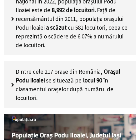
național în 2022, populația orașului Podu
Iloaiei este de
8,992
de locuitori.
Față de
recensământul din 2011, populația orașului
Podu Iloaiei
a scăzut
cu
581
locuitori, ceea ce
reprezintă o scădere de 6.07% a numărului
de locuitori
.
Dintre cele 217 orașe din România,
Orașul
Podu Iloaiei
se situează pe
locul 90
în
clasamentul orașelor după numărul de
locuitori.