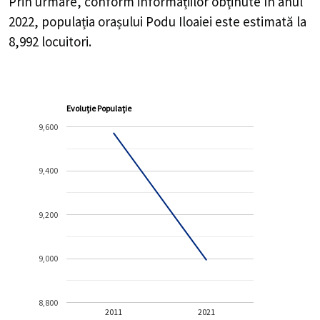
Prin urmare, conform informațiilor obținute în anul
2022, populația orașului Podu Iloaiei este estimată la
8,992
locuitori.
Evoluție Populație
9,600
9,400
9,200
9,000
8,800
2011
2021