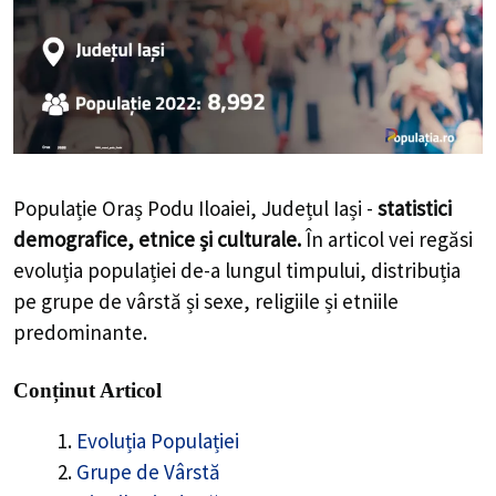
Populație Oraș Podu Iloaiei, Județul Iași -
statistici
demografice, etnice și culturale.
În articol vei regăsi
evoluția populației de-a lungul timpului, distribuția
pe grupe de vârstă și sexe, religiile și etniile
predominante.
Conținut Articol
Evoluția Populației
Grupe de Vârstă