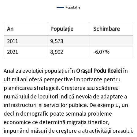
Populație
An
Populație
Schimbare
2011
9,573
2021
8,992
-6.07%
Analiza evoluției populației în
Orașul Podu Iloaiei
în
ultimii ani oferă perspective importante pentru
planificarea strategică. Creșterea sau scăderea
numărului de locuitori indică nevoia de adaptare a
infrastructurii și serviciilor publice. De exemplu, un
declin demografic poate semnala probleme
economice ce determină migrația tinerilor,
impunând măsuri de creștere a atractivității orașului.