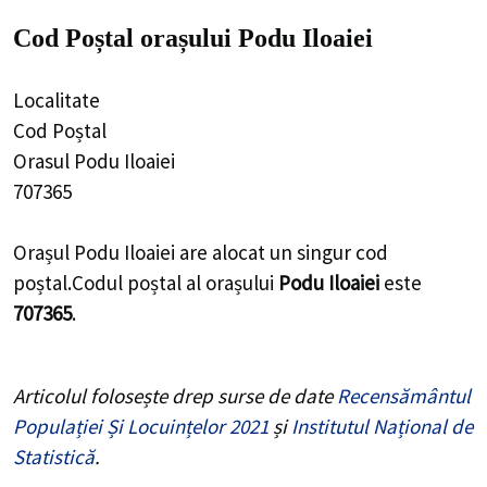
Cod Poștal orașului Podu Iloaiei
Localitate
Cod Poștal
Orasul Podu Iloaiei
707365
Orașul Podu Iloaiei are alocat un singur cod
poștal.Codul poștal al orașului
Podu Iloaiei
este
707365
.
Articolul folosește drep surse de date
Recensământul
Populației Și Locuințelor 2021
și
Institutul Național de
Statistică
.