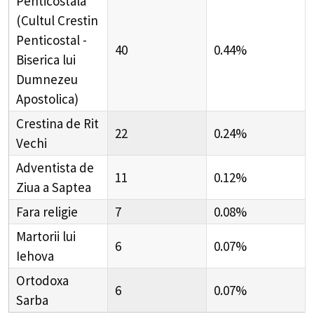
Penticostala
(Cultul Crestin
Penticostal -
40
0.44%
Biserica lui
Dumnezeu
Apostolica)
Crestina de Rit
22
0.24%
Vechi
Adventista de
11
0.12%
Ziua a Saptea
Fara religie
7
0.08%
Martorii lui
6
0.07%
Iehova
Ortodoxa
6
0.07%
Sarba