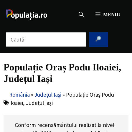
Sari
la
MENIU
conținut
Caută
Populație Oraș Podu Iloaiei,
Județul Iași
România
»
Județul Iași
»
Populație Oraș Podu
Iloaiei, Județul Iași
Conform recensământului realizat la nivel