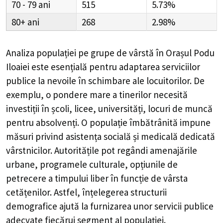
70 - 79
515
5.73%
80+
268
2.98%
Analiza populației pe grupe de vârstă în
Orașul Podu
Iloaiei
este esențială pentru adaptarea serviciilor
publice la nevoile în schimbare ale locuitorilor. De
exemplu, o pondere mare a tinerilor necesită
investiții în școli, licee, universități, locuri de muncă
pentru absolvenți. O populație îmbătrânită impune
măsuri privind asistența socială și medicală dedicată
vârstnicilor. Autoritățile pot regândi amenajările
urbane, programele culturale, opțiunile de
petrecere a timpului liber în funcție de vârsta
cetățenilor. Astfel, înțelegerea structurii
demografice ajută la furnizarea unor servicii publice
adecvate fiecărui segment al populației.