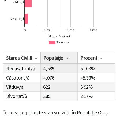
Văduv/ă
Divorțat/ă
0
2,000
4,000
6,000
Grupa de vârstă
Populație
Starea Civilă
Populație
Procent
Necăsatorit/ă
4,589
51.03%
Căsatorit/ă
4,076
45.33%
Văduv/ă
622
6.92%
Divorțat/ă
285
3.17%
În ceea ce privește starea civilă, în Populație Oraș