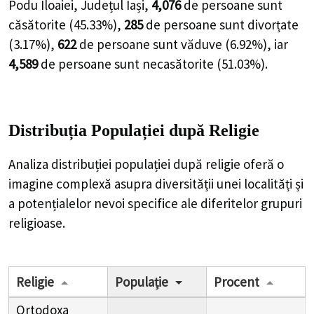
Podu Iloaiei, Județul Iași,
4,076
de
persoane
sunt
căsătorite (
45.33%
),
285
de
persoane
sunt divorțate
(
3.17%
),
622
de
persoane
sunt văduve (
6.92%
), iar
4,589
de
persoane
sunt necasătorite (
51.03%
).
Distribuția Populației
după Religie
Analiza distribuției populației după religie oferă o
imagine complexă asupra diversității unei localități și
a potențialelor nevoi specifice ale diferitelor grupuri
religioase.
Religie
Populație
Procent
Ortodoxa