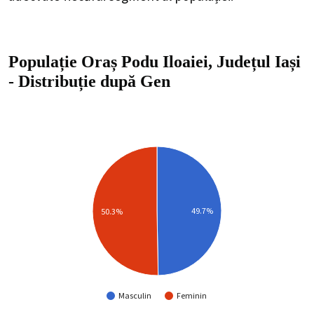
Populație Oraș Podu Iloaiei, Județul Iași
-
Distribuție
după Gen
49.7%
50.3%
Masculin
Feminin