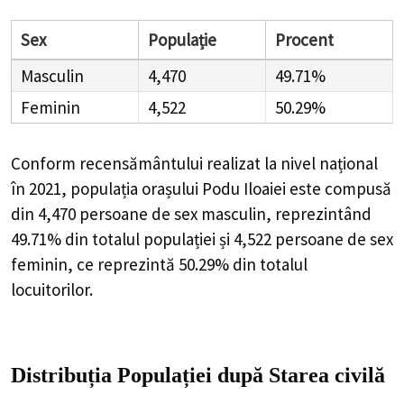
Sex
Populație
Procent
Masculin
4,470
49.71%
Feminin
4,522
50.29%
Conform recensământului realizat la nivel național
în 2021, populația orașului Podu Iloaiei este compusă
din
4,470
persoane de sex masculin, reprezintând
49.71%
din totalul populației și
4,522
persoane de sex
feminin, ce reprezintă
50.29%
din totalul
locuitorilor.
Distribuția Populației
după Starea civilă