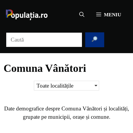
Sari
la
MENIU
conținut
Caută
Comuna Vânători
Toate localitățile
Date demografice despre
Comuna Vânători
și localități,
grupate pe municipii, orașe și comune.