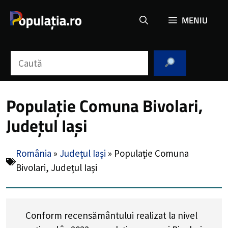
Sari
MENIU
la
conținut
Caută
Populație Comuna Bivolari,
Județul Iași
România
»
Județul Iași
»
Populație Comuna
Bivolari, Județul Iași
Conform recensământului realizat la nivel