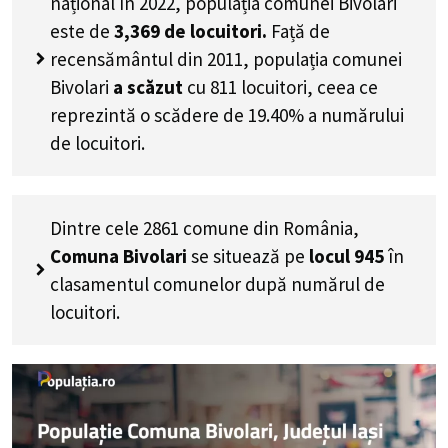
național în 2022, populația comunei Bivolari
este de
3,369
de locuitori.
Față de
recensământul din 2011, populația comunei
Bivolari
a scăzut
cu
811
locuitori, ceea ce
reprezintă o scădere de 19.40% a numărului
de locuitori
.
Dintre cele 2861 comune din România,
Comuna Bivolari
se situează pe
locul 945
în
clasamentul comunelor după numărul de
locuitori.