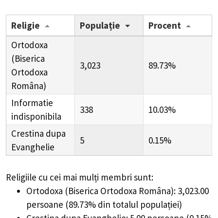
Religie
Populație
Procent
Ortodoxa
(Biserica
3,023
89.73%
Ortodoxa
Româna)
Informatie
338
10.03%
indisponibila
Crestina dupa
5
0.15%
Evanghelie
Religiile cu cei mai mulți membri sunt:
Ortodoxa (Biserica Ortodoxa Româna): 3,023.00
persoane (89.73% din totalul populației)
Crestina dupa Evanghelie: 5.00 persoane (0.15%