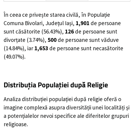
În ceea ce privește starea civilă, în Populație
Comuna Bivolari, Județul Iași,
1,901
de
persoane
sunt căsătorite (
56.43%
),
126
de
persoane
sunt
divorțate (
3.74%
),
500
de
persoane
sunt văduve
(
14.84%
), iar
1,653
de
persoane
sunt necasătorite
(
49.07%
).
Distribuția Populației
după Religie
Analiza distribuției populației după religie oferă o
imagine complexă asupra diversității unei localități și
a potențialelor nevoi specifice ale diferitelor grupuri
religioase.