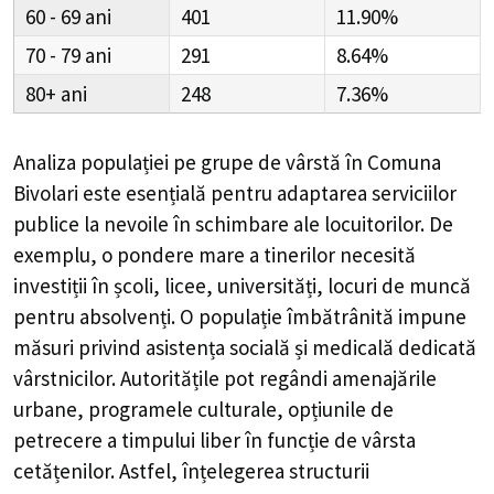
60 - 69
401
11.90%
70 - 79
291
8.64%
80+
248
7.36%
Analiza populației pe grupe de vârstă în
Comuna
Bivolari
este esențială pentru adaptarea serviciilor
publice la nevoile în schimbare ale locuitorilor. De
exemplu, o pondere mare a tinerilor necesită
investiții în școli, licee, universități, locuri de muncă
pentru absolvenți. O populație îmbătrânită impune
măsuri privind asistența socială și medicală dedicată
vârstnicilor. Autoritățile pot regândi amenajările
urbane, programele culturale, opțiunile de
petrecere a timpului liber în funcție de vârsta
cetățenilor. Astfel, înțelegerea structurii