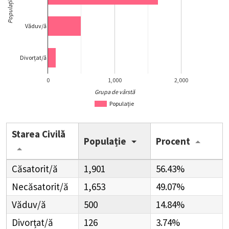
Populație
Văduv/ă
Divorțat/ă
0
1,000
2,000
Grupa de vârstă
Populație
Starea Civilă
Populație
Procent
Căsatorit/ă
1,901
56.43%
Necăsatorit/ă
1,653
49.07%
Văduv/ă
500
14.84%
Divorțat/ă
126
3.74%