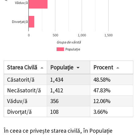
Văduv/ă
Divorțat/ă
0
500
1,000
1,500
Grupa de vârstă
Populație
Starea Civilă
Populație
Procent
Căsatorit/ă
1,434
48.58%
Necăsatorit/ă
1,412
47.83%
Văduv/ă
356
12.06%
Divorțat/ă
108
3.66%
În ceea ce privește starea civilă, în Populație