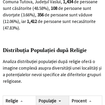
Comuna Tutova, Județul Vaslui,
1,434
de
persoane
sunt căsătorite (
48.58%
),
108
de
persoane
sunt
divorțate (
3.66%
),
356
de
persoane
sunt văduve
(
12.06%
), iar
1,412
de
persoane
sunt necasătorite
(
47.83%
).
Distribuția Populației
după Religie
Analiza distribuției populației după religie oferă o
imagine complexă asupra diversității unei localități și
a potențialelor nevoi specifice ale diferitelor grupuri
religioase.
Religie
Populație
Procent