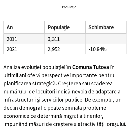
Populație
An
Populație
Schimbare
2011
3,311
2021
2,952
-10.84%
Analiza evoluției populației în
Comuna Tutova
în
ultimii ani oferă perspective importante pentru
planificarea strategică. Creșterea sau scăderea
numărului de locuitori indică nevoia de adaptare a
infrastructurii și serviciilor publice. De exemplu, un
declin demografic poate semnala probleme
economice ce determină migrația tinerilor,
impunând măsuri de creștere a atractivității orașului.