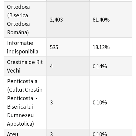
Ortodoxa
(Biserica
2,403
81.40%
Ortodoxa
Româna)
Informatie
535
18.12%
indisponibila
Crestina de Rit
4
0.14%
Vechi
Penticostala
(Cultul Crestin
Penticostal -
3
0.10%
Biserica lui
Dumnezeu
Apostolica)
Ateu
3
0.10%