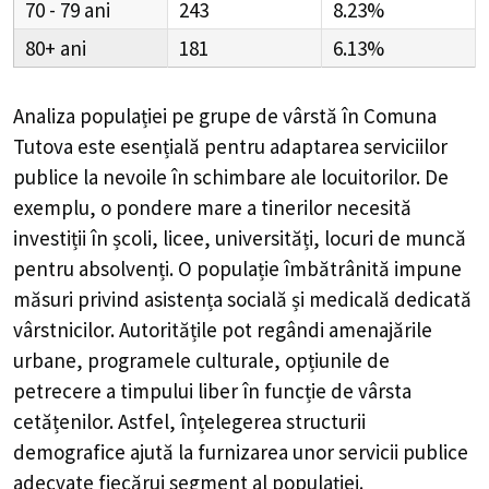
70 - 79
243
8.23%
80+
181
6.13%
Analiza populației pe grupe de vârstă în
Comuna
Tutova
este esențială pentru adaptarea serviciilor
publice la nevoile în schimbare ale locuitorilor. De
exemplu, o pondere mare a tinerilor necesită
investiții în școli, licee, universități, locuri de muncă
pentru absolvenți. O populație îmbătrânită impune
măsuri privind asistența socială și medicală dedicată
vârstnicilor. Autoritățile pot regândi amenajările
urbane, programele culturale, opțiunile de
petrecere a timpului liber în funcție de vârsta
cetățenilor. Astfel, înțelegerea structurii
demografice ajută la furnizarea unor servicii publice
adecvate fiecărui segment al populației.