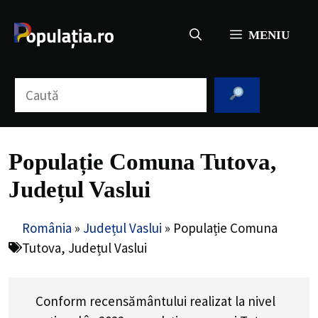
Sari
la
MENIU
conținut
Caută
Populație Comuna Tutova,
Județul Vaslui
România
»
Județul Vaslui
»
Populație Comuna
Tutova, Județul Vaslui
Conform recensământului realizat la nivel