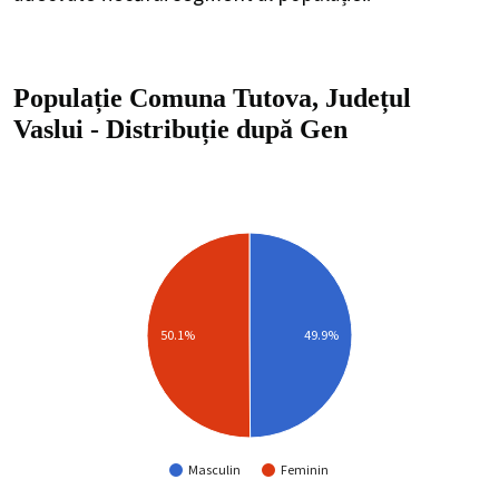
Populație Comuna Tutova, Județul
Vaslui
-
Distribuție
după Gen
49.9%
50.1%
Masculin
Feminin