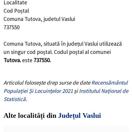
Localitate
Cod Poștal
Comuna Tutova, judetul Vaslui
737550
Comuna Tutova, situată în județul Vaslui utilizează
un singur cod poștal. Codul poștal al comunei
Tutova.
este
737550.
Articolul folosește drep surse de date
Recensământul
Populației Și Locuințelor 2021
și
Institutul Național de
Statistică
.
Alte localități din
Județul Vaslui