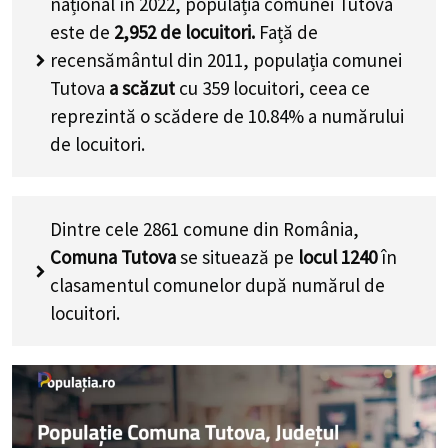
național în 2022, populația comunei Tutova
este de
2,952
de locuitori.
Față de
recensământul din 2011, populația comunei
Tutova
a scăzut
cu
359
locuitori, ceea ce
reprezintă o scădere de 10.84% a numărului
de locuitori
.
Dintre cele 2861 comune din România,
Comuna Tutova
se situează pe
locul 1240
în
clasamentul comunelor după numărul de
locuitori.