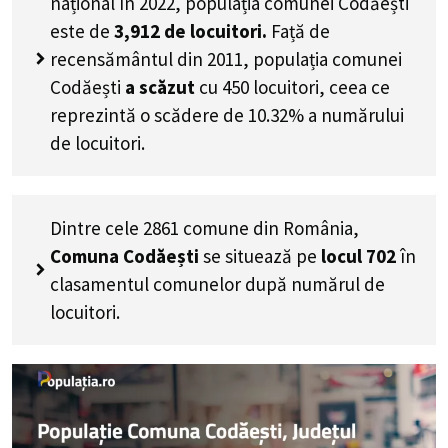
național în 2022, populația comunei Codăești
este de
3,912
de locuitori.
Față de
recensământul din 2011, populația comunei
Codăești
a scăzut
cu
450
locuitori, ceea ce
reprezintă o scădere de 10.32% a numărului
de locuitori
.
Dintre cele 2861 comune din România,
Comuna Codăești
se situează pe
locul 702
în
clasamentul comunelor după numărul de
locuitori.