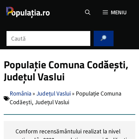
Sari
MENIU
la
conținut
Caută
Populație Comuna Codăești,
Județul Vaslui
România
»
Județul Vaslui
»
Populație Comuna
Codăești, Județul Vaslui
Conform recensământului realizat la nivel