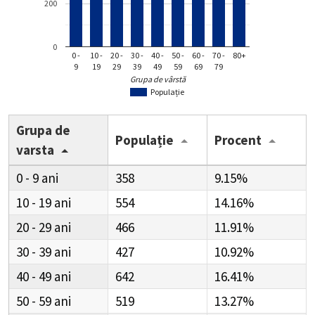
200
0
0 -
10 -
20 -
30 -
40 -
50 -
60 -
70 -
80+
9
19
29
39
49
59
69
79
Grupa de vârstă
Populație
Grupa de
Populație
Procent
varsta
0 - 9
358
9.15%
10 - 19
554
14.16%
20 - 29
466
11.91%
30 - 39
427
10.92%
40 - 49
642
16.41%
50 - 59
519
13.27%