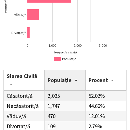
Populație
Văduv/ă
Divorțat/ă
0
1,000
2,000
3,000
Grupa de vârstă
Populație
Starea Civilă
Populație
Procent
Căsatorit/ă
2,035
52.02%
Necăsatorit/ă
1,747
44.66%
Văduv/ă
470
12.01%
Divorțat/ă
109
2.79%