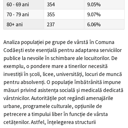
60 - 69
354
9.05%
70 - 79
355
9.07%
80+
237
6.06%
Analiza populației pe grupe de vârstă în
Comuna
Codăești
este esențială pentru adaptarea serviciilor
publice la nevoile în schimbare ale locuitorilor. De
exemplu, o pondere mare a tinerilor necesită
investiții în școli, licee, universități, locuri de muncă
pentru absolvenți. O populație îmbătrânită impune
măsuri privind asistența socială și medicală dedicată
vârstnicilor. Autoritățile pot regândi amenajările
urbane, programele culturale, opțiunile de
petrecere a timpului liber în funcție de vârsta
cetățenilor. Astfel, înțelegerea structurii