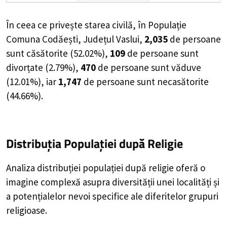
În ceea ce privește starea civilă, în Populație
Comuna Codăești, Județul Vaslui,
2,035
de
persoane
sunt căsătorite (
52.02%
),
109
de
persoane
sunt
divorțate (
2.79%
),
470
de
persoane
sunt văduve
(
12.01%
), iar
1,747
de
persoane
sunt necasătorite
(
44.66%
).
Distribuția Populației
după Religie
Analiza distribuției populației după religie oferă o
imagine complexă asupra diversității unei localități și
a potențialelor nevoi specifice ale diferitelor grupuri
religioase.