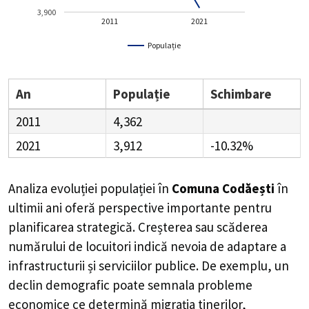
3,900
2011
2021
Populație
An
Populație
Schimbare
2011
4,362
2021
3,912
-10.32%
Analiza evoluției populației în
Comuna Codăești
în
ultimii ani oferă perspective importante pentru
planificarea strategică. Creșterea sau scăderea
numărului de locuitori indică nevoia de adaptare a
infrastructurii și serviciilor publice. De exemplu, un
declin demografic poate semnala probleme
economice ce determină migrația tinerilor,