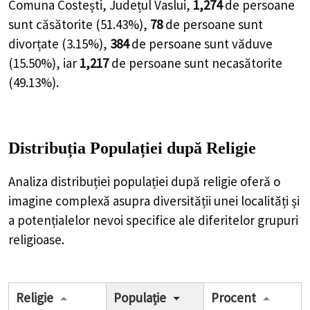
Comuna Costești, Județul Vaslui,
1,274
de
persoane
sunt căsătorite (
51.43%
),
78
de
persoane
sunt
divorțate (
3.15%
),
384
de
persoane
sunt văduve
(
15.50%
), iar
1,217
de
persoane
sunt necasătorite
(
49.13%
).
Distribuția Populației
după Religie
Analiza distribuției populației după religie oferă o
imagine complexă asupra diversității unei localități și
a potențialelor nevoi specifice ale diferitelor grupuri
religioase.
Religie
Populație
Procent