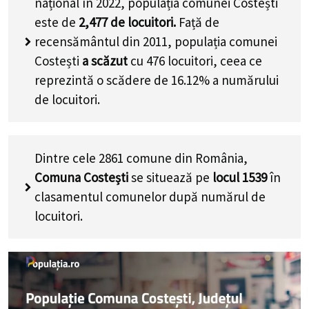
național în 2022, populația comunei Costești
este de
2,477
de locuitori.
Față de
recensământul din 2011, populația comunei
Costești
a scăzut
cu
476
locuitori, ceea ce
reprezintă o scădere de 16.12% a numărului
de locuitori
.
Dintre cele 2861 comune din România,
Comuna Costești
se situează pe
locul 1539
în
clasamentul comunelor după numărul de
locuitori.