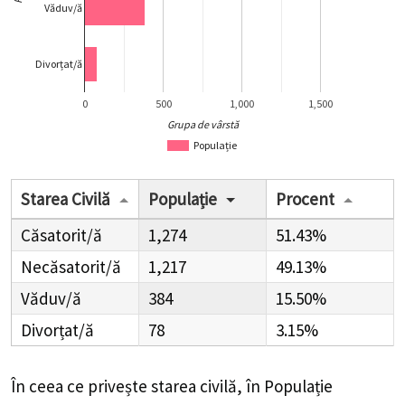
Văduv/ă
Divorțat/ă
0
500
1,000
1,500
Grupa de vârstă
Populație
Starea Civilă
Populație
Procent
Căsatorit/ă
1,274
51.43%
Necăsatorit/ă
1,217
49.13%
Văduv/ă
384
15.50%
Divorțat/ă
78
3.15%
În ceea ce privește starea civilă, în Populație