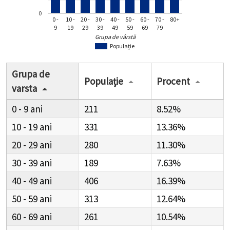
0
0 -
10 -
20 -
30 -
40 -
50 -
60 -
70 -
80+
9
19
29
39
49
59
69
79
Grupa de vârstă
Populație
Grupa de
Populație
Procent
varsta
0 - 9
211
8.52%
10 - 19
331
13.36%
20 - 29
280
11.30%
30 - 39
189
7.63%
40 - 49
406
16.39%
50 - 59
313
12.64%
60 - 69
261
10.54%