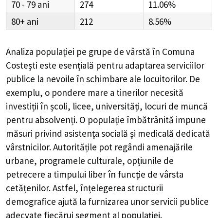
70 - 79
274
11.06%
80+
212
8.56%
Analiza populației pe grupe de vârstă în
Comuna
Costești
este esențială pentru adaptarea serviciilor
publice la nevoile în schimbare ale locuitorilor. De
exemplu, o pondere mare a tinerilor necesită
investiții în școli, licee, universități, locuri de muncă
pentru absolvenți. O populație îmbătrânită impune
măsuri privind asistența socială și medicală dedicată
vârstnicilor. Autoritățile pot regândi amenajările
urbane, programele culturale, opțiunile de
petrecere a timpului liber în funcție de vârsta
cetățenilor. Astfel, înțelegerea structurii
demografice ajută la furnizarea unor servicii publice
adecvate fiecărui segment al populației.