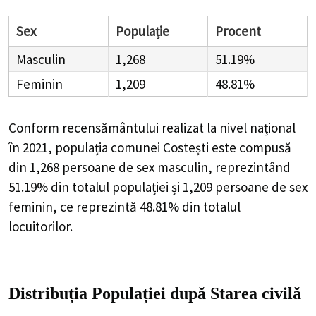
Sex
Populație
Procent
Masculin
1,268
51.19%
Feminin
1,209
48.81%
Conform recensământului realizat la nivel național
în 2021, populația comunei Costești este compusă
din
1,268
persoane de sex masculin, reprezintând
51.19%
din totalul populației și
1,209
persoane de sex
feminin, ce reprezintă
48.81%
din totalul
locuitorilor.
Distribuția Populației
după Starea civilă