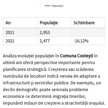
Populație
An
Populație
Schimbare
2011
2,953
2021
2,477
-16.12%
Analiza evoluției populației în
Comuna Costești
în
ultimii ani oferă perspective importante pentru
planificarea strategică. Creșterea sau scăderea
numărului de locuitori indică nevoia de adaptare a
infrastructurii și serviciilor publice. De exemplu, un
declin demografic poate semnala probleme
economice ce determină migrația tinerilor,
impunând măsuri de creștere a atractivității orașului.