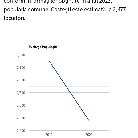
conform informațiilor obținute în anul 2022,
populația comunei Costești este estimată la
2,477
locuitori.
Evoluție Populație
3,000
2,900
2,800
2,700
2,600
2,500
2,400
2011
2021