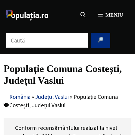
Sari
la
MENIU
conținut
Caută
Populație Comuna Costești,
Județul Vaslui
România
»
Județul Vaslui
»
Populație Comuna
Costești, Județul Vaslui
Conform recensământului realizat la nivel