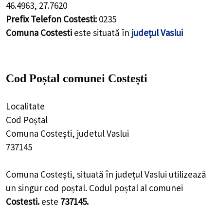
46.4963
,
27.7620
Prefix Telefon Costesti:
0235
Comuna Costesti
este situată în
județul Vaslui
Cod Poștal comunei Costești
Localitate
Cod Poștal
Comuna Costești, judetul Vaslui
737145
Comuna Costești, situată în județul Vaslui utilizează
un singur cod poștal. Codul poștal al comunei
Costesti.
este
737145.