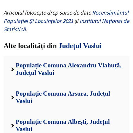
Articolul folosește drep surse de date
Recensământul
Populației Și Locuințelor 2021
și
Institutul Național de
Statistică
.
Alte localități din
Județul Vaslui
Populație Comuna Alexandru Vlahuță,
Județul Vaslui
Populație Comuna Arsura, Județul
Vaslui
Populație Comuna Albești, Județul
Vaslui