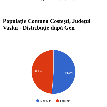
Populație Comuna Costești, Județul
Vaslui
-
Distribuție
după Gen
48.8%
51.2%
Masculin
Feminin