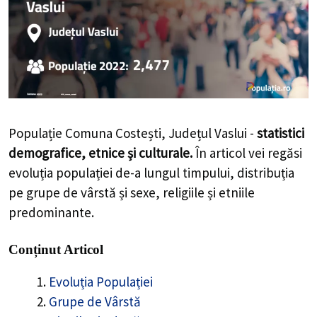
Populație Comuna Costești, Județul Vaslui -
statistici
demografice, etnice și culturale.
În articol vei regăsi
evoluția populației de-a lungul timpului, distribuția
pe grupe de vârstă și sexe, religiile și etniile
predominante.
Conținut Articol
Evoluția Populației
Grupe de Vârstă