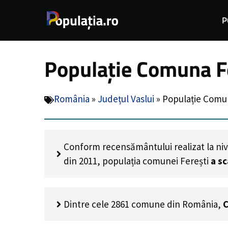
Sari
P
la
conținut
Populație Comuna Fe
România
»
Județul Vaslui
»
Populație Comun
Conform recensământului realizat la niv
din 2011, populația comunei Ferești
a s
Dintre cele 2861 comune din România,
C