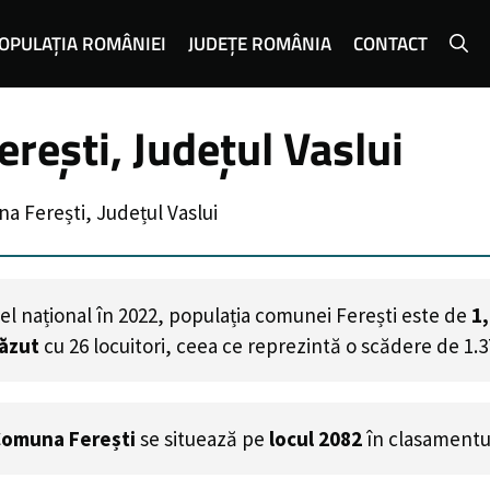
OPULAȚIA ROMÂNIEI
JUDEȚE ROMÂNIA
CONTACT
rești, Județul Vaslui
a Ferești, Județul Vaslui
el național în 2022, populația comunei Ferești este de
1
căzut
cu
26
locuitori, ceea ce reprezintă o scădere de 1.
omuna Ferești
se situează pe
locul 2082
în clasamentu