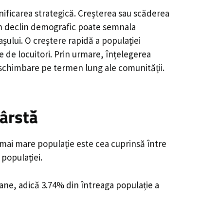
nificarea strategică. Creșterea sau scăderea
, un declin demografic poate semnala
șului. O creștere rapidă a populației
e de locuitori. Prin urmare, înțelegerea
 schimbare pe termen lung ale comunității.
Vârstă
 mai mare populație este cea cuprinsă între
 populației.
oane, adică 3.74% din întreaga populație a