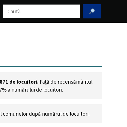
Caută
,871
de locuitori.
Față de recensământul
37% a numărului de locuitori
.
l comunelor după numărul de locuitori.