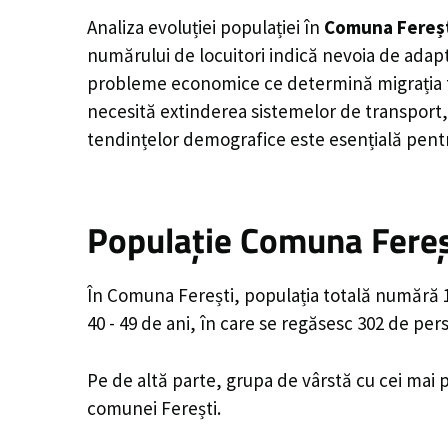
Analiza evoluției populației în
Comuna Fereș
numărului de locuitori indică nevoia de adapt
probleme economice ce determină migrația tine
necesită extinderea sistemelor de transport, 
tendințelor demografice este esențială pentr
Populație Comuna Fereșt
În Comuna Ferești, populația totală numără 1,
40 - 49 de ani, în care se regăsesc 302 de pe
Pe de altă parte, grupa de vârstă cu cei mai p
comunei Ferești.