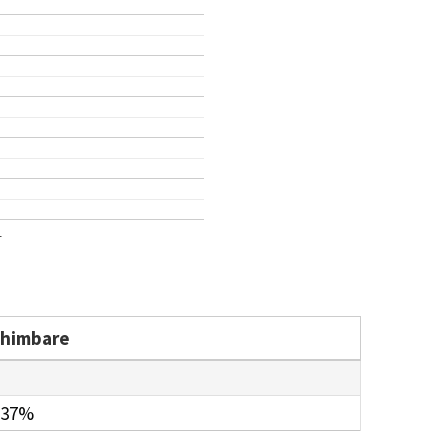
1
chimbare
.37%