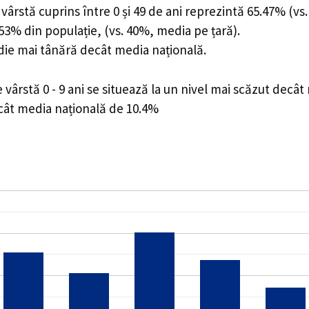
ârstă cuprins între 0 și 49 de ani reprezintă 65.47% (vs.
4.53% din populație, (vs. 40%, media pe țară).
edie mai tânără decât media națională.
ârstă 0 - 9 ani se situează la un nivel mai scăzut decât
ecât media națională de 10.4%