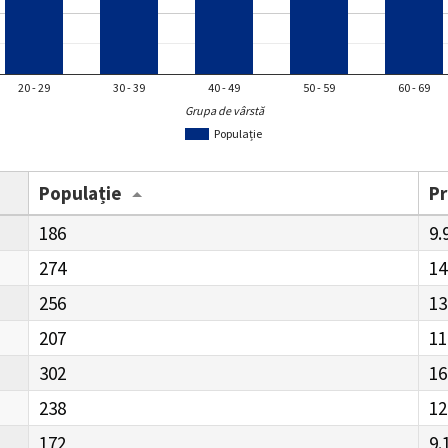
20 - 29
30 - 39
40 - 49
50 - 59
60 - 69
Grupa de vârstă
Populație
Populație
P
186
9.
274
14
256
13
207
11
302
16
238
12
172
9.