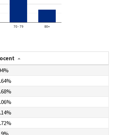
70 - 79
80+
rocent
94%
.64%
.68%
.06%
.14%
.72%
19%