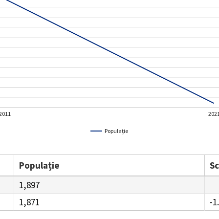
2011
202
Populație
Populație
S
1,897
1,871
-1