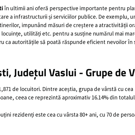
ti
în ultimii ani oferă perspective importante pentru pla
are a infrastructurii și serviciilor publice. De exemplu
rilor, impunând măsuri de creștere a atractivității ora
locuințe, utilități etc. pentru a susține numărul mai mar
u ca autoritățile să poată răspunde eficient nevoilor în
i, Județul Vaslui - Grupe de 
871 de locuitori. Dintre aceștia, grupa de vârstă cu cea
rsoane, ceea ce reprezintă aproximativ 16.14% din totalul
uțini rezidenți este cea cu vârsta 80+ ani, cu 70 de pers