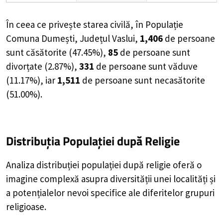
În ceea ce privește starea civilă, în Populație
Comuna Dumești, Județul Vaslui,
1,406
de
persoane
sunt căsătorite (
47.45%
),
85
de
persoane
sunt
divorțate (
2.87%
),
331
de
persoane
sunt văduve
(
11.17%
), iar
1,511
de
persoane
sunt necasătorite
(
51.00%
).
Distribuția Populației
după Religie
Analiza distribuției populației după religie oferă o
imagine complexă asupra diversității unei localități și
a potențialelor nevoi specifice ale diferitelor grupuri
religioase.