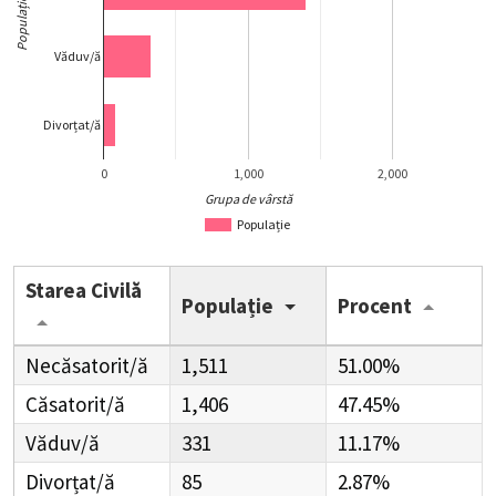
Populație
Văduv/ă
Divorțat/ă
0
1,000
2,000
Grupa de vârstă
Populație
Starea Civilă
Populație
Procent
Necăsatorit/ă
1,511
51.00%
Căsatorit/ă
1,406
47.45%
Văduv/ă
331
11.17%
Divorțat/ă
85
2.87%