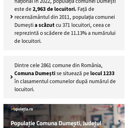
național în 2022, populația comunei Dumești
este de
2,963
de locuitori.
Față de
recensământul din 2011, populația comunei
Dumești
a scăzut
cu
371
locuitori, ceea ce
reprezintă o scădere de 11.13% a numărului
de locuitori
.
Dintre cele 2861 comune din România,
Comuna Dumești
se situează pe
locul 1233
în clasamentul comunelor după numărul de
locuitori.