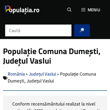
Sari
MENIU
la
conținut
Caută
Populație Comuna Dumești,
Județul Vaslui
România
»
Județul Vaslui
»
Populație Comuna
Dumești, Județul Vaslui
Conform recensământului realizat la nivel