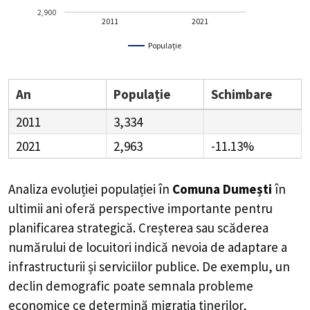
2,900
2011
2021
Populație
An
Populație
Schimbare
2011
3,334
2021
2,963
-11.13%
Analiza evoluției populației în
Comuna Dumești
în
ultimii ani oferă perspective importante pentru
planificarea strategică. Creșterea sau scăderea
numărului de locuitori indică nevoia de adaptare a
infrastructurii și serviciilor publice. De exemplu, un
declin demografic poate semnala probleme
economice ce determină migrația tinerilor,