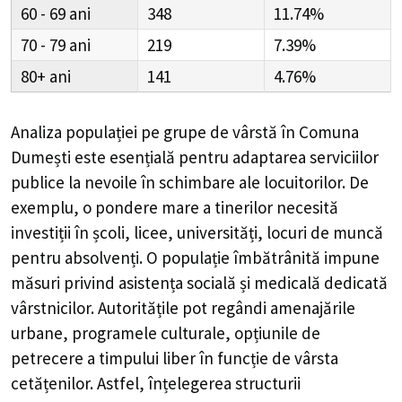
60 - 69
348
11.74%
70 - 79
219
7.39%
80+
141
4.76%
Analiza populației pe grupe de vârstă în
Comuna
Dumești
este esențială pentru adaptarea serviciilor
publice la nevoile în schimbare ale locuitorilor. De
exemplu, o pondere mare a tinerilor necesită
investiții în școli, licee, universități, locuri de muncă
pentru absolvenți. O populație îmbătrânită impune
măsuri privind asistența socială și medicală dedicată
vârstnicilor. Autoritățile pot regândi amenajările
urbane, programele culturale, opțiunile de
petrecere a timpului liber în funcție de vârsta
cetățenilor. Astfel, înțelegerea structurii