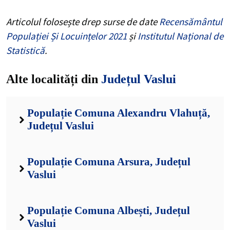
Articolul folosește drep surse de date
Recensământul
Populației Și Locuințelor 2021
și
Institutul Național de
Statistică
.
Alte localități din
Județul Vaslui
Populație Comuna Alexandru Vlahuță,
Județul Vaslui
Populație Comuna Arsura, Județul
Vaslui
Populație Comuna Albești, Județul
Vaslui