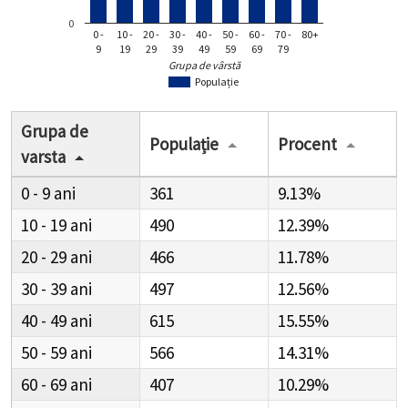
0
0 -
10 -
20 -
30 -
40 -
50 -
60 -
70 -
80+
9
19
29
39
49
59
69
79
Grupa de vârstă
Populație
Grupa de
Populație
Procent
varsta
0 - 9
361
9.13%
10 - 19
490
12.39%
20 - 29
466
11.78%
30 - 39
497
12.56%
40 - 49
615
15.55%
50 - 59
566
14.31%
60 - 69
407
10.29%