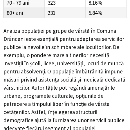
70 - 79
323
8.16%
80+
231
5.84%
Analiza populației pe grupe de vârstă în
Comuna
Drânceni
este esențială pentru adaptarea serviciilor
publice la nevoile în schimbare ale locuitorilor. De
exemplu, o pondere mare a tinerilor necesită
investiții în școli, licee, universități, locuri de muncă
pentru absolvenți. O populație îmbătrânită impune
măsuri privind asistența socială și medicală dedicată
vârstnicilor. Autoritățile pot regândi amenajările
urbane, programele culturale, opțiunile de
petrecere a timpului liber în funcție de vârsta
cetățenilor. Astfel, înțelegerea structurii
demografice ajută la furnizarea unor servicii publice
adecvate fiecărui segment al populației.