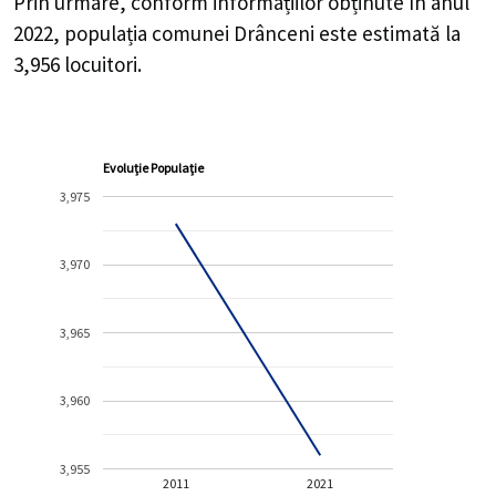
Prin urmare, conform informațiilor obținute în anul
2022, populația comunei Drânceni este estimată la
3,956
locuitori.
Evoluție Populație
3,975
3,970
3,965
3,960
3,955
2011
2021