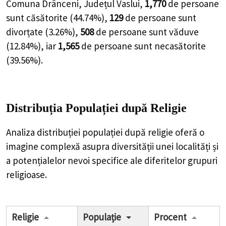
Comuna Drânceni, Județul Vaslui,
1,770
de
persoane
sunt căsătorite (
44.74%
),
129
de
persoane
sunt
divorțate (
3.26%
),
508
de
persoane
sunt văduve
(
12.84%
), iar
1,565
de
persoane
sunt necasătorite
(
39.56%
).
Distribuția Populației
după Religie
Analiza distribuției populației după religie oferă o
imagine complexă asupra diversității unei localități și
a potențialelor nevoi specifice ale diferitelor grupuri
religioase.
Religie
Populație
Procent