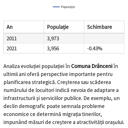
Populație
An
Populație
Schimbare
2011
3,973
2021
3,956
-0.43%
Analiza evoluției populației în
Comuna Drânceni
în
ultimii ani oferă perspective importante pentru
planificarea strategică. Creșterea sau scăderea
numărului de locuitori indică nevoia de adaptare a
infrastructurii și serviciilor publice. De exemplu, un
declin demografic poate semnala probleme
economice ce determină migrația tinerilor,
impunând măsuri de creștere a atractivității orașului.