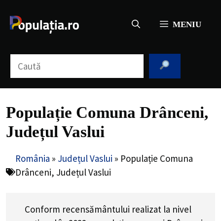
Sari
la
MENIU
conținut
Caută
Populație Comuna Drânceni,
Județul Vaslui
România
»
Județul Vaslui
»
Populație Comuna
Drânceni, Județul Vaslui
Conform recensământului realizat la nivel