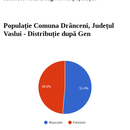
Populație Comuna Drânceni, Județul
Vaslui
-
Distribuție
după Gen
48.6%
51.4%
Masculin
Feminin