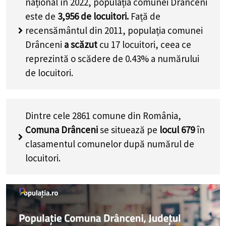
național în 2022, populația comunei Drânceni
este de
3,956
de locuitori.
Față de
recensământul din 2011, populația comunei
Drânceni
a scăzut
cu
17
locuitori, ceea ce
reprezintă o scădere de 0.43% a numărului
de locuitori
.
Dintre cele 2861 comune din România,
Comuna Drânceni
se situează pe
locul 679
în
clasamentul comunelor după numărul de
locuitori.