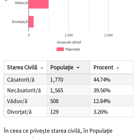
Văduv/ă
Divorțat/ă
0
1,000
2,000
Grupa de vârstă
Populație
Starea Civilă
Populație
Procent
Căsatorit/ă
1,770
44.74%
Necăsatorit/ă
1,565
39.56%
Văduv/ă
508
12.84%
Divorțat/ă
129
3.26%
În ceea ce privește starea civilă, în Populație