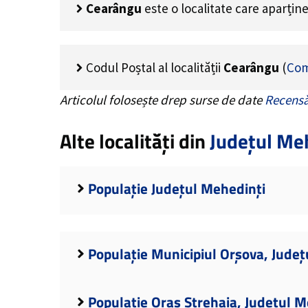
Cearângu
este o localitate care aparțin
Codul Poștal al localității
Cearângu
(
Com
Articolul folosește drep surse de date
Recensă
Alte localități din
Județul Me
Populație Județul Mehedinți
Populație Municipiul Orșova, Județ
Populație Oraș Strehaia, Județul M