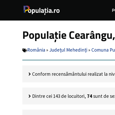
Sari
P
la
conținut
Populație Cearângu
România
»
Județul Mehedinți
»
Comuna Pu
Conform recensământului realizat la nive
Dintre cei
143
de locuitori,
74
sunt de se