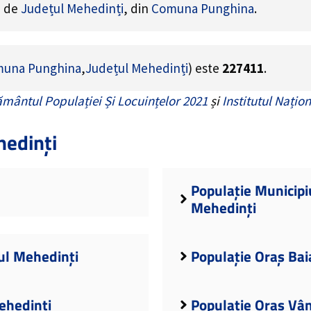
e de
Județul Mehedinți
, din
Comuna Punghina
.
una Punghina
,
Județul Mehedinți
) este
227411
.
mântul Populației Și Locuințelor 2021
și
Institutul Națion
hedinți
Populație Municipi
Mehedinți
ul Mehedinți
Populație Oraș Bai
ehedinți
Populație Oraș Vân