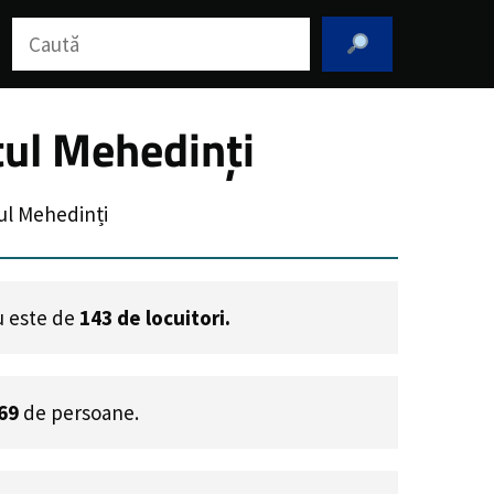
Caută
ul Mehedinți
ul Mehedinți
gu este de
143
de locuitori.
69
de persoane.