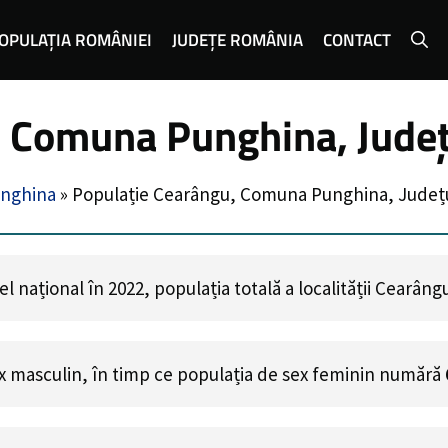
OPULAȚIA ROMÂNIEI
JUDEȚE ROMÂNIA
CONTACT
, Comuna Punghina, Județ
nghina
»
Populație Cearângu, Comuna Punghina, Județ
l național în 2022, populația totală a localității Cearân
x masculin, în timp ce populația de sex feminin numără