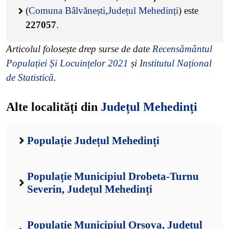
(
Comuna Bâlvănești
,
Județul Mehedinți
) este
227057
.
Articolul folosește drep surse de date
Recensământul
Populației Și Locuințelor 2021
și
Institutul Național
de Statistică
.
Alte localități din
Județul Mehedinți
Populație Județul Mehedinți
Populație Municipiul Drobeta-Turnu
Severin, Județul Mehedinți
Populație Municipiul Orșova, Județul