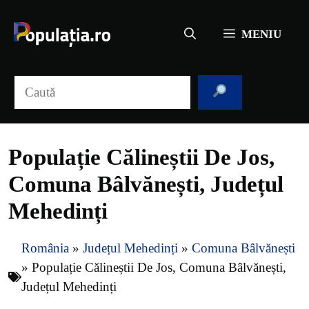
Sari
la
MENIU
conținut
Caută
Populație Călineștii De Jos,
Comuna Bâlvănești, Județul
Mehedinți
România
»
Județul Mehedinți
»
Comuna Bâlvănești
»
Populație Călineștii De Jos, Comuna Bâlvănești,
Județul Mehedinți