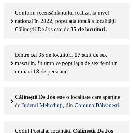
Conform recensământului realizat la nivel
național în 2022, populația totală a localității
Călineștii De Jos este de
35
de locuitori.
Dintre cei
35
de locuitori,
17
sunt de sex
masculin, în timp ce populația de sex feminin
numără
18
de persoane.
Călineștii De Jos
este o localitate care aparține
de
Județul Mehedinți
, din
Comuna Bâlvănești
.
Codul Poștal al localității
Călineștii De Jos