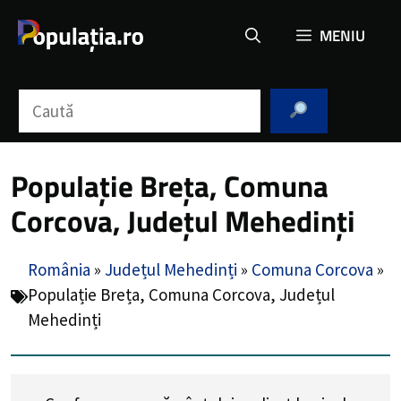
Sari
MENIU
la
conținut
Caută
Populație Breța, Comuna
Corcova, Județul Mehedinți
România
»
Județul Mehedinți
»
Comuna Corcova
»
Populație Breța, Comuna Corcova, Județul
Mehedinți