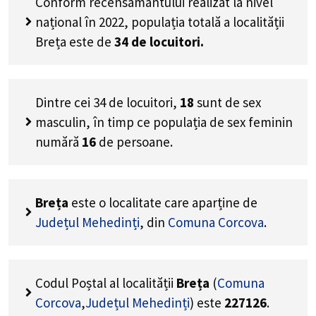
Conform recensământului realizat la nivel
național în 2022, populația totală a localității
Breța este de
34
de locuitori.
Dintre cei
34
de locuitori,
18
sunt de sex
masculin, în timp ce populația de sex feminin
numără
16
de persoane.
Breța
este o localitate care aparține de
Județul Mehedinți
, din
Comuna Corcova
.
Codul Poștal al localității
Breța
(
Comuna
Corcova
,
Județul Mehedinți
) este
227126
.