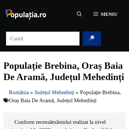
Sari
la
MENIU
conținut
Caută
Populație Brebina, Oraș Baia
De Aramă, Județul Mehedinți
România
»
Județul Mehedinți
»
Populație Brebina,
Oraș Baia De Aramă, Județul Mehedinți
Conform recensământului realizat la nivel