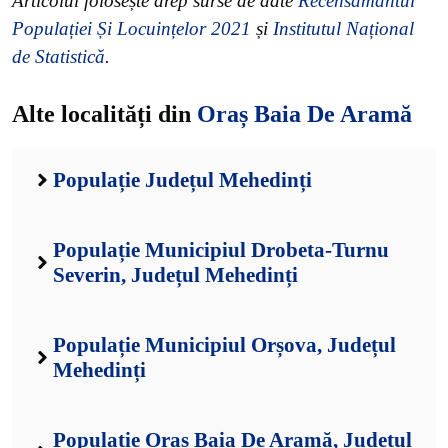
Articolul folosește drep surse de date
Recensământul
Populației Și Locuințelor 2021
și
Institutul Național
de Statistică
.
Alte localități din
Oraș Baia De Aramă
Populație Județul Mehedinți
Populație Municipiul Drobeta-Turnu
Severin, Județul Mehedinți
Populație Municipiul Orșova, Județul
Mehedinți
Populație Oraș Baia De Aramă, Județul