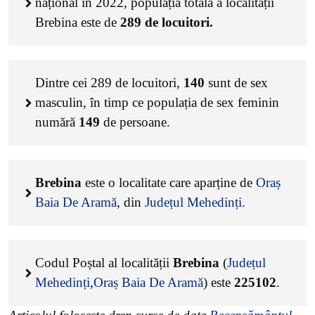
național în 2022, populația totală a localității
Brebina este de
289
de locuitori.
Dintre cei
289
de locuitori,
140
sunt de sex
masculin, în timp ce populația de sex feminin
numără
149
de persoane.
Brebina
este o localitate care aparține de
Oraș
Baia De Aramă
, din
Județul Mehedinți
.
Codul Poștal al localității
Brebina
(
Județul
Mehedinți
,
Oraș Baia De Aramă
) este
225102
.