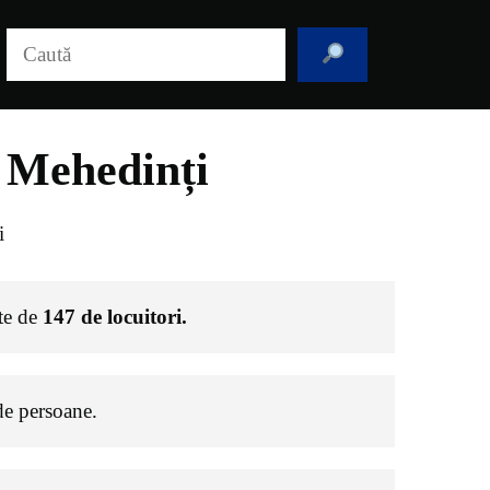
Caută
l Mehedinți
i
ste de
147
de locuitori.
e persoane.