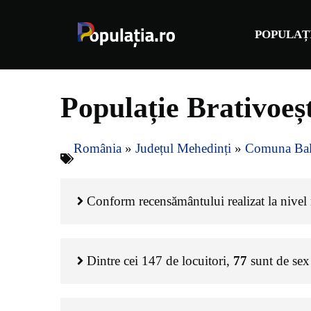
Sari
la
POPULAȚ
conținut
Populație Brativoeș
România
»
Județul Mehedinți
»
Comuna Ba
Conform recensământului realizat la nivel n
Dintre cei
147
de locuitori,
77
sunt de sex