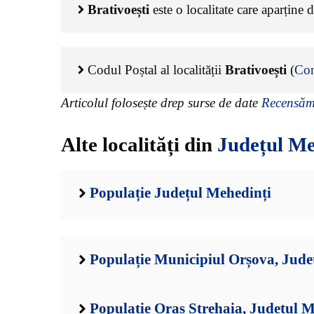
Brativoești
este o localitate care aparține 
Codul Poștal al localității
Brativoești
(
Co
Articolul folosește drep surse de date
Recensămâ
Alte localități din
Județul Me
Populație Județul Mehedinți
Populație Municipiul Orșova, Jude
Populație Oraș Strehaia, Județul M