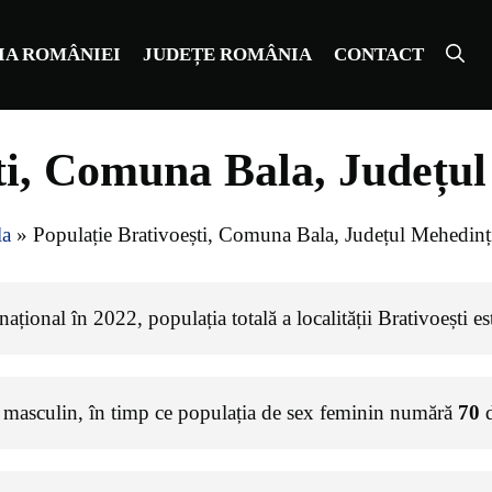
IA ROMÂNIEI
JUDEȚE ROMÂNIA
CONTACT
ti, Comuna Bala, Județu
la
»
Populație Brativoești, Comuna Bala, Județul Mehedinț
ațional în 2022, populația totală a localității Brativoești e
 masculin, în timp ce populația de sex feminin numără
70
d