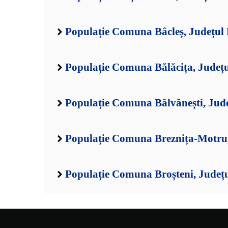
Populație Comuna Bâcleș, Județul
Populație Comuna Bălăcița, Județ
Populație Comuna Bâlvănești, Jud
Populație Comuna Breznița-Motru,
Populație Comuna Broșteni, Județ