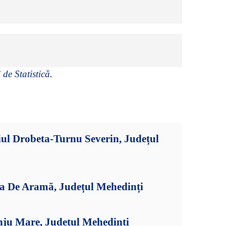
 de Statistică
.
ul Drobeta-Turnu Severin, Județul
ia De Aramă, Județul Mehedinți
nju Mare, Județul Mehedinți