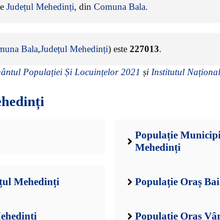
de
Județul Mehedinți
, din
Comuna Bala
.
muna Bala
,
Județul Mehedinți
) este
227013
.
ntul Populației Și Locuințelor 2021
și
Institutul Național
hedinți
Populație Municipi
Mehedinți
țul Mehedinți
Populație Oraș Ba
ehedinți
Populație Oraș Vâ