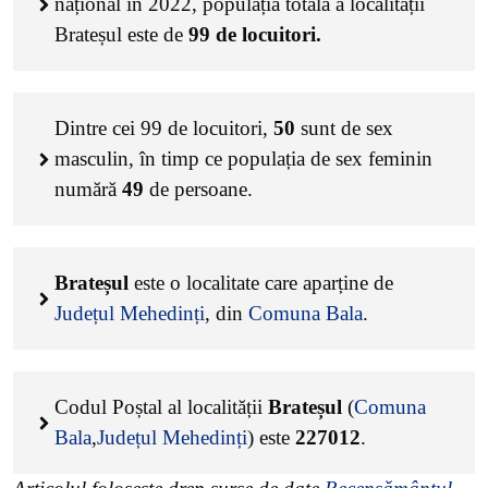
național în 2022, populația totală a localității
Brateșul este de
99
de locuitori.
Dintre cei
99
de locuitori,
50
sunt de sex
masculin, în timp ce populația de sex feminin
numără
49
de persoane.
Brateșul
este o localitate care aparține de
Județul Mehedinți
, din
Comuna Bala
.
Codul Poștal al localității
Brateșul
(
Comuna
Bala
,
Județul Mehedinți
) este
227012
.