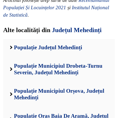
Articolul folosește drep surse de date
Recensământul
Populației Și Locuințelor 2021
și
Institutul Național
de Statistică
.
Alte localități din
Județul Mehedinți
Populație Județul Mehedinți
Populație Municipiul Drobeta-Turnu
Severin, Județul Mehedinți
Populație Municipiul Orșova, Județul
Mehedinți
Populație Oraș Baia De Aramă, Județul