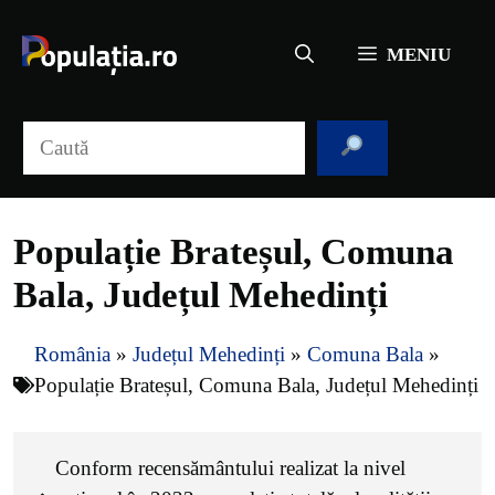
Sari
la
MENIU
conținut
Caută
Populație Brateșul, Comuna
Bala, Județul Mehedinți
România
»
Județul Mehedinți
»
Comuna Bala
»
Populație Brateșul, Comuna Bala, Județul Mehedinți
Conform recensământului realizat la nivel