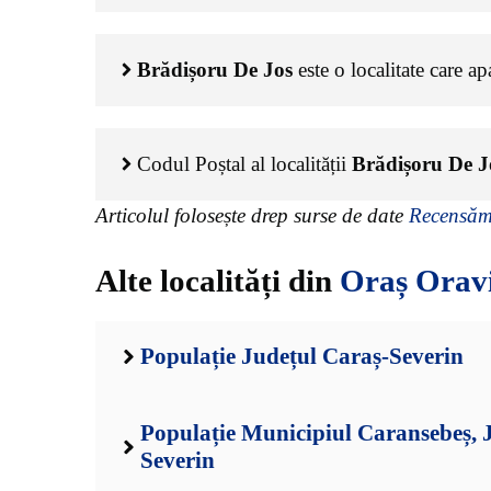
Brădișoru De Jos
este o localitate care a
Codul Poștal al localității
Brădișoru De J
Articolul folosește drep surse de date
Recensămâ
Alte localități din
Oraș Orav
Populație Județul Caraș-Severin
Populație Municipiul Caransebeș, 
Severin