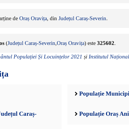
parține de
Oraș Oravița
, din
Județul Caraș-Severin
.
os
(
Județul Caraș-Severin
,
Oraș Oravița
) este
325602
.
ntul Populației Și Locuințelor 2021
și
Institutul Național
ița
Populație Municipi
Județul Caraș-
Populație Oraș Ani