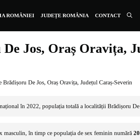
IA ROMÂNIEI
JUDEȚE ROMÂNIA
CONTACT
 De Jos, Oraș Oravița, J
e Brădișoru De Jos, Oraș Oravița, Județul Caraș-Severin
ațional în 2022, populația totală a localității Brădișoru De
ex masculin, în timp ce populația de sex feminin numără
20