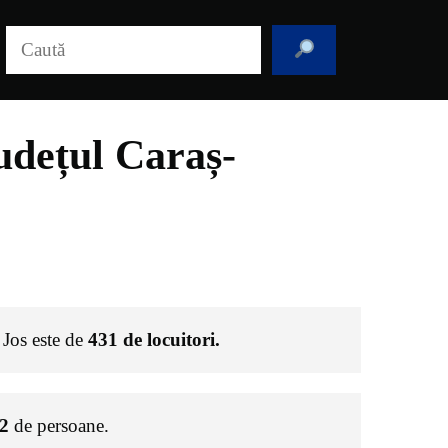
Caută
udețul Caraș-
 Jos este de
431
de locuitori.
2
de persoane.