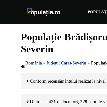
Sari
la
POPULAȚ
conținut
Populație Brădișoru
Severin
România
»
Județul Caraș-Severin
»
Populați
Conform recensământului realizat la nivel n
Dintre cei
431
de locuitori,
229
sunt de s