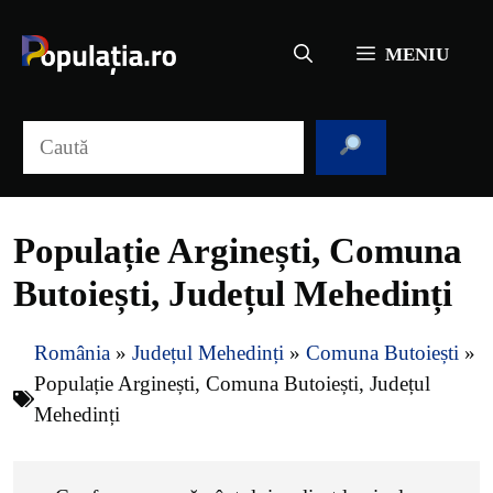
Sari
la
MENIU
conținut
Caută
Populație Arginești, Comuna
Butoiești, Județul Mehedinți
România
»
Județul Mehedinți
»
Comuna Butoiești
»
Populație Arginești, Comuna Butoiești, Județul
Mehedinți