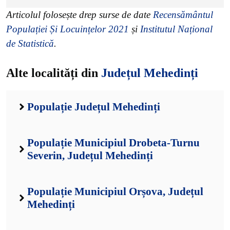
Articolul folosește drep surse de date
Recensământul
Populației Și Locuințelor 2021
și
Institutul Național
de Statistică
.
Alte localități din
Județul Mehedinți
Populație Județul Mehedinți
Populație Municipiul Drobeta-Turnu
Severin, Județul Mehedinți
Populație Municipiul Orșova, Județul
Mehedinți