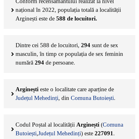
Conform recensământului realizat la nivel
național în 2022, populația totală a localității
Arginești este de
588
de locuitori.
Dintre cei
588
de locuitori,
294
sunt de sex
masculin, în timp ce populația de sex feminin
numără
294
de persoane.
Arginești
este o localitate care aparține de
Județul Mehedinți
, din
Comuna Butoiești
.
Codul Poștal al localității
Arginești
(
Comuna
Butoiești
,
Județul Mehedinți
) este
227091
.