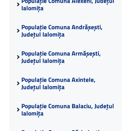
Populație Comuna Alexeni, Județul
Ialomița
Populație Comuna Andrășești,
Județul Ialomița
Populație Comuna Armășești,
Județul Ialomița
Populație Comuna Axintele,
Județul Ialomița
Populație Comuna Balaciu, Județul
Ialomița