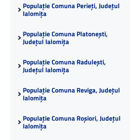
Populație Comuna Perieți, Județul
Ialomița
Populație Comuna Platonești,
Județul Ialomița
Populație Comuna Radulești,
Județul Ialomița
Populație Comuna Reviga, Județul
Ialomița
Populație Comuna Roșiori, Județul
Ialomița