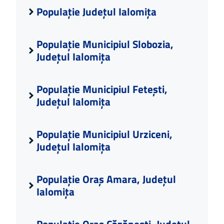
Populație Județul Ialomița
Populație Municipiul Slobozia,
Județul Ialomița
Populație Municipiul Fetești,
Județul Ialomița
Populație Municipiul Urziceni,
Județul Ialomița
Populație Oraș Amara, Județul
Ialomița