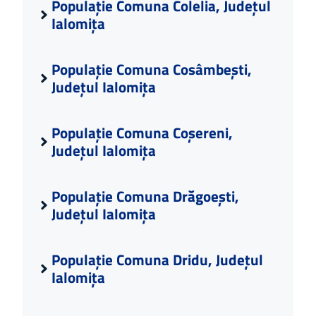
Populație Comuna Colelia, Județul
Ialomița
Populație Comuna Cosâmbești,
Județul Ialomița
Populație Comuna Coșereni,
Județul Ialomița
Populație Comuna Drăgoești,
Județul Ialomița
Populație Comuna Dridu, Județul
Ialomița