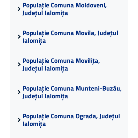
Populație Comuna Moldoveni,
Județul Ialomița
Populație Comuna Movila, Județul
Ialomița
Populație Comuna Movilița,
Județul Ialomița
Populație Comuna Munteni-Buzău,
Județul Ialomița
Populație Comuna Ograda, Județul
Ialomița