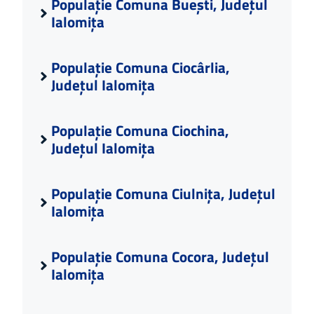
Populație Comuna Buești, Județul
Ialomița
Populație Comuna Ciocârlia,
Județul Ialomița
Populație Comuna Ciochina,
Județul Ialomița
Populație Comuna Ciulnița, Județul
Ialomița
Populație Comuna Cocora, Județul
Ialomița