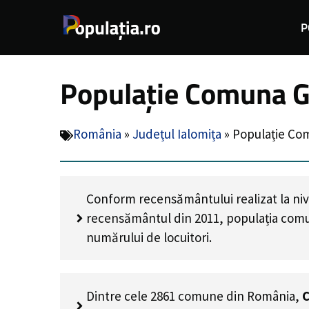
Sari
P
la
conținut
Populație Comuna Gh
România
»
Județul Ialomița
»
Populație Co
Conform recensământului realizat la niv
recensământul din 2011, populația com
numărului de locuitori
.
Dintre cele 2861 comune din România,
C