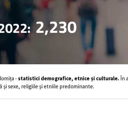
lomița -
statistici demografice, etnice și culturale.
În a
 și sexe, religiile și etniile predominante.