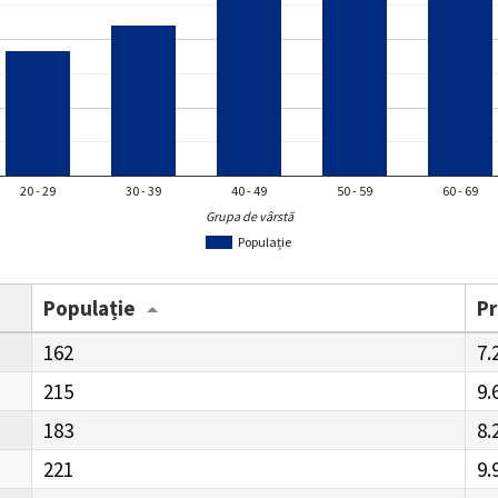
20 - 29
30 - 39
40 - 49
50 - 59
60 - 69
Grupa de vârstă
Populație
Populație
P
162
7.
215
9.
183
8.
221
9.