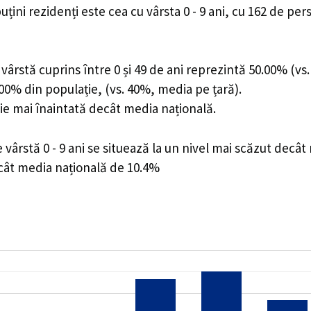
uțini rezidenți este cea cu vârsta 0 - 9 ani, cu 162 de pe
ârstă cuprins între 0 și 49 de ani reprezintă 50.00% (vs.
0.00% din populație, (vs. 40%, media pe țară).
ie mai înaintată decât media națională.
ârstă 0 - 9 ani se situează la un nivel mai scăzut decât
ecât media națională de 10.4%