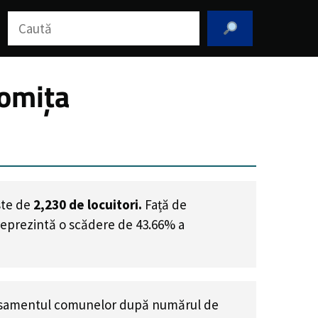
Caută
lomița
ste de
2,230
de locuitori.
Față de
 reprezintă o scădere de 43.66% a
asamentul comunelor după numărul de