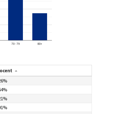
70 - 79
80+
rocent
26%
64%
21%
91%