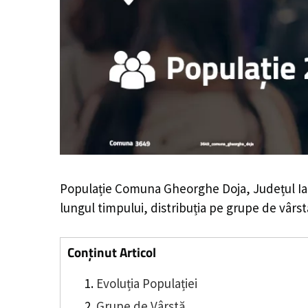
Populație Comuna Gheorghe Doja, Județul Ia
lungul timpului, distribuția pe grupe de vârstă
Conținut Articol
Evoluția Populației
Grupe de Vârstă