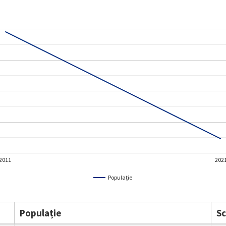
2011
202
Populație
Populație
S