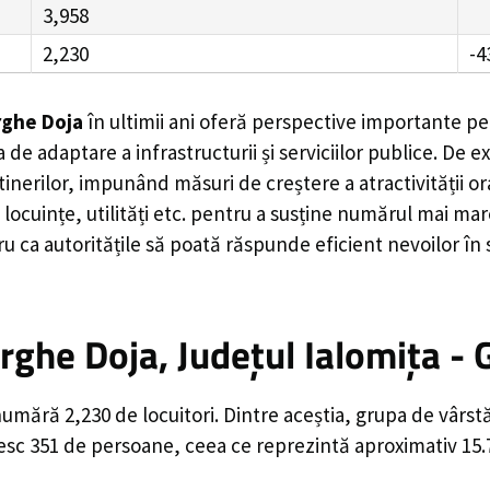
3,958
2,230
-4
ghe Doja
în ultimii ani oferă perspective importante pe
 de adaptare a infrastructurii și serviciilor publice. D
rilor, impunând măsuri de creștere a atractivității ora
locuințe, utilități etc. pentru a susține numărul mai mar
u ca autoritățile să poată răspunde eficient nevoilor în
ghe Doja, Județul Ialomița - 
mără 2,230 de locuitori. Dintre aceștia, grupa de vârst
ăsesc 351 de persoane, ceea ce reprezintă aproximativ 15.