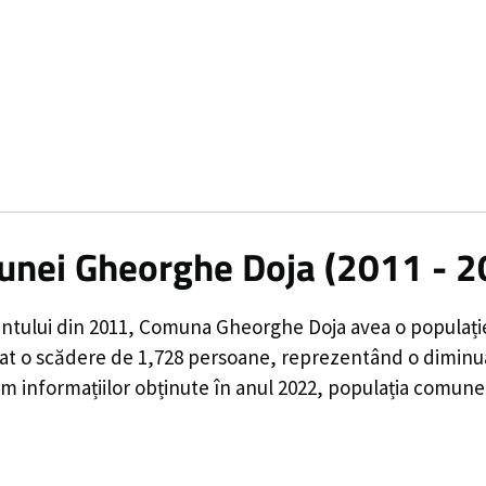
munei Gheorghe Doja (2011 - 2
ntului din 2011,
Comuna Gheorghe Doja
avea o populaț
rat o
scădere de
1,728
persoane, reprezentând o
diminu
m informațiilor obținute în anul 2022, populația comune