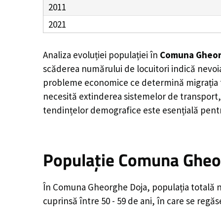
2011
2021
Analiza evoluției populației în
Comuna Gheor
scăderea numărului de locuitori indică nevoia
probleme economice ce determină migrația tine
necesită extinderea sistemelor de transport, 
tendințelor demografice este esențială pentr
Populație Comuna Gheor
În Comuna Gheorghe Doja, populația totală nu
cuprinsă între 50 - 59 de ani, în care se reg