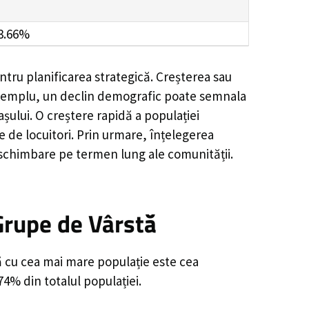
3.66%
ntru planificarea strategică. Creșterea sau
e exemplu, un declin demografic poate semnala
șului. O creștere rapidă a populației
e de locuitori. Prin urmare, înțelegerea
 schimbare pe termen lung ale comunității.
Grupe de Vârstă
ă cu cea mai mare populație este cea
74% din totalul populației.