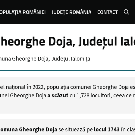
OPULAȚIA ROMÂNIEI
JUDEȚE ROMÂNIA
CONTACT
eorghe Doja, Județul Ia
muna Gheorghe Doja, Județul Ialomița
el național în 2022, populația comunei Gheorghe Doja e
unei Gheorghe Doja
a scăzut
cu
1,728
locuitori, ceea ce
omuna Gheorghe Doja
se situează pe
locul 1743
în cl