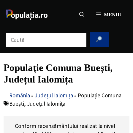
Sari
la
MENIU
conținut
Caută
Populație Comuna Buești,
Județul Ialomița
România
»
Județul Ialomița
»
Populație Comuna
Buești, Județul Ialomița
Conform recensământului realizat la nivel