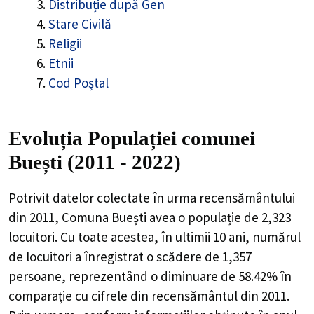
Religii
Etnii
Cod Poștal
Evoluția Populației comunei
Buești (2011 - 2022)
Potrivit datelor colectate în urma recensământului din
2011,
Comuna Buești
avea o populație de
2,323
locuitori. Cu toate acestea, în ultimii 10 ani, numărul
de locuitori a înregistrat o
scădere de
1,357
persoane,
reprezentând o
diminuare de 58.42%
în comparație cu
cifrele din recensământul din 2011. Prin urmare,
conform informațiilor obținute în anul 2022, populația
comunei Buești este estimată la
966
locuitori.