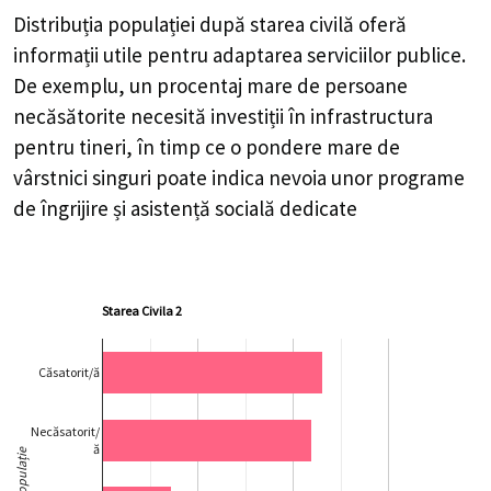
Starea Civila 2
Căsatorit/ă
Necăsatorit/
ă
Populație
Văduv/ă
Divorțat/ă
0
200
400
600
Grupa de vârstă
Populație