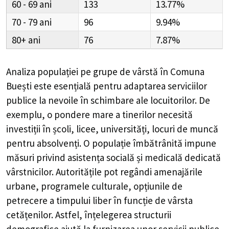
la nevoile în schimbare ale locuitorilor. De exemplu, o
pondere mare a tinerilor necesită investiții în școli,
licee, universități, locuri de muncă pentru absolvenți. O
populație îmbătrânită impune măsuri privind asistența
socială și medicală dedicată vârstnicilor. Autoritățile pot
regândi amenajările urbane, programele culturale,
opțiunile de petrecere a timpului liber în funcție de
vârsta cetățenilor. Astfel, înțelegerea structurii
demografice ajută la furnizarea unor servicii publice
adecvate fiecărui segment al populației.
Populație Comuna Buești, Județul
Ialomița
-
Distribuție
după Gen