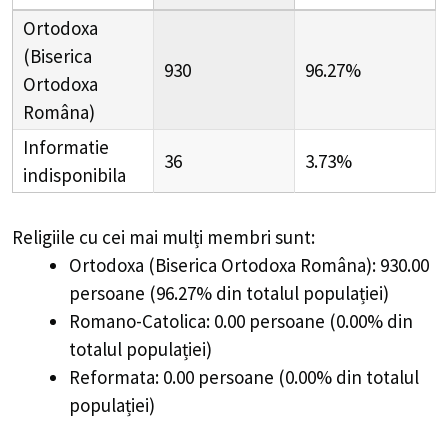
Religiile cu cei mai mulți membri sunt:
Ortodoxa (Biserica Ortodoxa Româna): 930.00
persoane (96.27% din totalul populației)
Romano-Catolica: 0.00 persoane (0.00% din
totalul populației)
Reformata: 0.00 persoane (0.00% din totalul
populației)
De asemenea 0 persoane reprezentand 0.00% s-au
declarat ca fiind Fara religie, Ateu sau Agnostic.
Populație Comuna Buești, Județul
Ialomița - Etnii