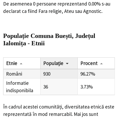
Etnie
Populație
Procent
Români
930
96.27%
Informatie
36
3.73%
indisponibila
În cadrul acestei comunități, diversitatea etnică este
reprezentată în mod remarcabil. Mai jos sunt prezentate
principalele etnii, împreună cu numărul de membri și
procentul pe care îl reprezintă în populație:
Români: 930.00 membri (96.27% din
populația totală)
Maghiari: 0.00 membri (0.00% din populația
totală)
Romi: 0.00 membri (0.00% din populația