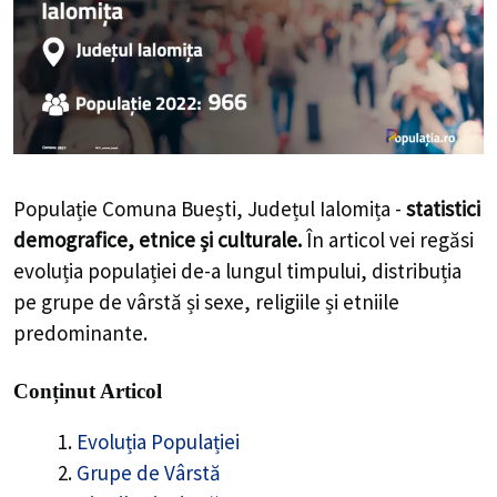
Populație Comuna Buești, Județul Ialomița -
statistici
demografice, etnice și culturale.
În articol vei regăsi
evoluția populației de-a lungul timpului, distribuția pe
grupe de vârstă și sexe, religiile și etniile predominante.
Conținut Articol
Evoluția Populației
Grupe de Vârstă
Distribuție după Gen
Stare Civilă