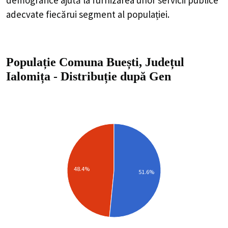
48.4%
51.6%
Masculin
Feminin
Sex
Populație
Procent
Masculin
498
51.55%
Feminin
468
48.45%