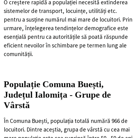
demografice este esențială pentru ca autoritățile să poată
răspunde eficient nevoilor în schimbare pe termen lung
ale comunității.
Populație Comuna Buești,
Județul Ialomița - Grupe de
Vârstă
În Comuna Buești, populația totală numără 966 de
locuitori. Dintre aceștia, grupa de vârstă cu cea mai
mare populație este cea cuprinsă între 50 - 59 de ani, în
care se regăsesc 147 de persoane, ceea ce reprezintă
aproximativ 15.22% din totalul populației.