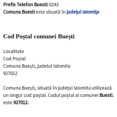
927012
Comuna Buești, situată în județul Ialomita utilizează un
singur cod poștal. Codul poștal al comunei
Buesti.
este
927012.
Articolul folosește drep surse de date
Recensământul
Populației Și Locuințelor 2021
și
Institutul Național
de Statistică
.
Alte localități din
Județul Ialomița
Populație Comuna Ciochina, Județul
Ialomița