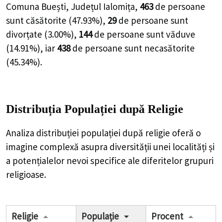
Analiza distribuției populației după religie oferă o
imagine complexă asupra diversității unei localități și a
potențialelor nevoi specifice ale diferitelor grupuri
religioase.
Religie
Populație
Procent
Ortodoxa
(Biserica
930
96.27%
Ortodoxa
Româna)
Informatie
36
3.73%
indisponibila