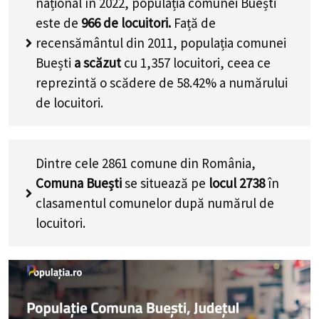
național în 2022, populația comunei Buești este
de
966
de locuitori.
Față de recensământul din
2011, populația comunei Buești
a scăzut
cu
1,357
locuitori, ceea ce reprezintă o scădere de
58.42% a numărului de locuitori
.
Dintre cele 2861 comune din România,
Comuna Buești
se situează pe
locul 2738
în
clasamentul comunelor după numărul de
locuitori.