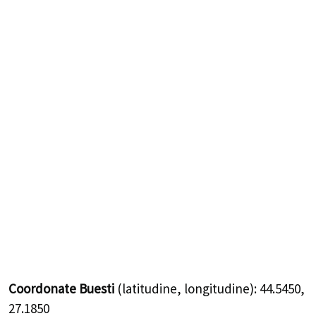
Coordonate Buesti
(latitudine, longitudine):
44.5450
,
27.1850
Prefix Telefon Buesti:
0243
Comuna Buesti
este situată în
județul Ialomița
Cod Poștal comunei Buești
Localitate
Cod Poștal
Comuna Buești, judetul Ialomita