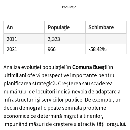
An
Populație
Schimbare
2011
2,323
2021
966
-58.42%
Analiza evoluției populației în
Comuna Buești
în
ultimii ani oferă perspective importante pentru
planificarea strategică. Creșterea sau scăderea numărului
de locuitori indică nevoia de adaptare a infrastructurii și
serviciilor publice. De exemplu, un declin demografic
poate semnala probleme economice ce determină
migrația tinerilor, impunând măsuri de creștere a
atractivității orașului. O creștere rapidă a populației
necesită extinderea sistemelor de transport, locuințe,
utilități etc. pentru a susține numărul mai mare de
locuitori. Prin urmare, înțelegerea tendințelor