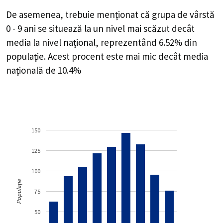
150
125
100
Populație
75
50
25
0
0 -
10 -
20 -
30 -
40 -
50 -
60 -
70 -
80+
9
19
29
39
49
59
69
79
Grupa de vârstă
Populație