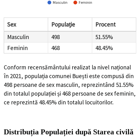
Conform recensământului realizat la nivel național în
2021, populația comunei Buești este compusă din
498
persoane de sex masculin, reprezintând
51.55%
din
totalul populației și
468
persoane de sex feminin, ce
reprezintă
48.45%
din totalul locuitorilor.
Distribuția Populației
după Starea civilă
Distribuția populației după starea civilă oferă informații
utile pentru adaptarea serviciilor publice. De exemplu,
un procentaj mare de persoane necăsătorite necesită
investiții în infrastructura pentru tineri, în timp ce o
pondere mare de vârstnici singuri poate indica nevoia
unor programe de îngrijire și asistență socială dedicate