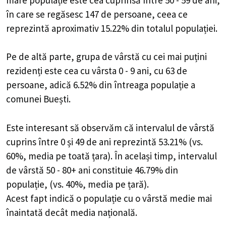
Pe de altă parte, grupa de vârstă cu cei mai puțini
rezidenți este cea cu vârsta 0 - 9 ani, cu 63 de persoane,
adică 6.52% din întreaga populație a comunei Buești.
Este interesant să observăm că intervalul de vârstă
cuprins între 0 și 49 de ani reprezintă 53.21% (vs.
60%, media pe toată țara). În același timp, intervalul de
vârstă 50 - 80+ ani constituie 46.79% din populație,
(vs. 40%, media pe țară).
Acest fapt indică o populație cu o vârstă medie mai
înaintată decât media națională.
De asemenea, trebuie menționat că grupa de vârstă 0 -
9 ani se situează la un nivel mai scăzut decât media la
nivel național, reprezentând 6.52% din populație. Acest
procent este mai mic decât media națională de 10.4%