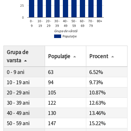
Grupa de
Populație
Procent
varsta
0 - 9
63
6.52%
10 - 19
94
9.73%
20 - 29
105
10.87%
30 - 39
122
12.63%
40 - 49
130
13.46%
50 - 59
147
15.22%
60 - 69
133
13.77%
70 - 79
96
9.94%
80+
76
7.87%
Analiza populației pe grupe de vârstă în
Comuna
Buești
este esențială pentru adaptarea serviciilor publice