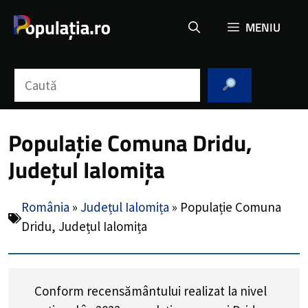
Sari
MENIU
la
conținut
Caută
Populație Comuna Dridu,
Județul Ialomița
România
»
Județul Ialomița
»
Populație Comuna
Dridu, Județul Ialomița
Conform recensământului realizat la nivel