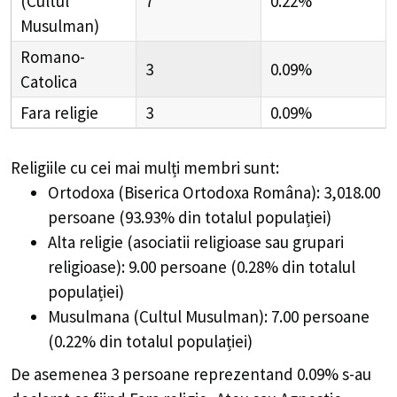
(Cultul
7
0.22%
Musulman)
Romano-
3
0.09%
Catolica
Fara religie
3
0.09%
Religiile cu cei mai mulți membri sunt:
Ortodoxa (Biserica Ortodoxa Româna): 3,018.00
persoane (93.93% din totalul populației)
Alta religie (asociatii religioase sau grupari
religioase): 9.00 persoane (0.28% din totalul
populației)
Musulmana (Cultul Musulman): 7.00 persoane
(0.22% din totalul populației)
De asemenea 3 persoane reprezentand 0.09% s-au