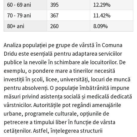
60 - 69
395
12.29%
70 - 79
367
11.42%
80+
260
8.09%
Analiza populației pe grupe de vârstă în
Comuna
Dridu
este esențială pentru adaptarea serviciilor
publice la nevoile în schimbare ale locuitorilor. De
exemplu, o pondere mare a tinerilor necesită
investiții în școli, licee, universități, locuri de muncă
pentru absolvenți. O populație îmbătrânită impune
măsuri privind asistența socială și medicală dedicată
vârstnicilor. Autoritățile pot regândi amenajările
urbane, programele culturale, opțiunile de
petrecere a timpului liber în funcție de vârsta
cetățenilor. Astfel, înțelegerea structurii