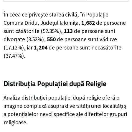
În ceea ce privește starea civilă, în Populație
Comuna Dridu, Județul Ialomița,
1,682
de
persoane
sunt căsătorite (
52.35%
),
113
de
persoane
sunt
divorțate (
3.52%
),
550
de
persoane
sunt văduve
(
17.12%
), iar
1,204
de
persoane
sunt necasătorite
(
37.47%
).
Distribuția Populației
după Religie
Analiza distribuției populației după religie oferă o
imagine complexă asupra diversității unei localități și
a potențialelor nevoi specifice ale diferitelor grupuri
religioase.