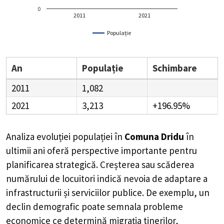
0
2011
2021
Populație
An
Populație
Schimbare
2011
1,082
2021
3,213
+196.95%
Analiza evoluției populației în
Comuna Dridu
în
ultimii ani oferă perspective importante pentru
planificarea strategică. Creșterea sau scăderea
numărului de locuitori indică nevoia de adaptare a
infrastructurii și serviciilor publice. De exemplu, un
declin demografic poate semnala probleme
economice ce determină migrația tinerilor,