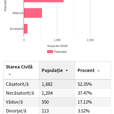
Populație
Văduv/ă
Divorțat/ă
0
1,000
2,000
Grupa de vârstă
Populație
Starea Civilă
Populație
Procent
Căsatorit/ă
1,682
52.35%
Necăsatorit/ă
1,204
37.47%
Văduv/ă
550
17.12%
Divorțat/ă
113
3.52%