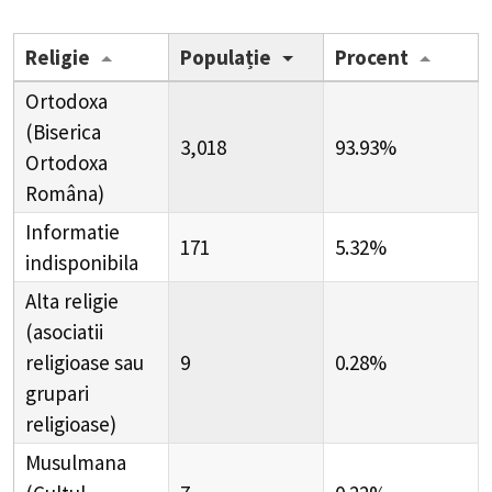
Religie
Populație
Procent
Ortodoxa
(Biserica
3,018
93.93%
Ortodoxa
Româna)
Informatie
171
5.32%
indisponibila
Alta religie
(asociatii
religioase sau
9
0.28%
grupari
religioase)
Musulmana