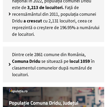
național în 2022, populația comunei Dridu
este de
3,213
de locuitori.
Față de
recensământul din 2011, populația comunei
Dridu
a crescut
cu
2,131
locuitori, ceea ce
reprezintă o creștere de 196.95% a numărului
de locuitori
.
Dintre cele 2861 comune din România,
Comuna Dridu
se situează pe
locul 1059
în
clasamentul comunelor după numărul de
locuitori.