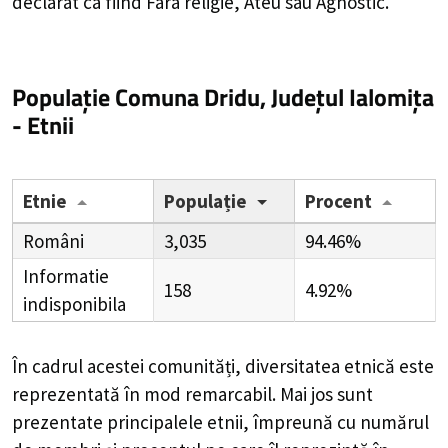
declarat ca fiind Fara religie, Ateu sau Agnostic.
Populație Comuna Dridu, Județul Ialomița
- Etnii
Etnie
Populație
Procent
Români
3,035
94.46%
Informatie
158
4.92%
indisponibila
În cadrul acestei comunități, diversitatea etnică este
reprezentată în mod remarcabil. Mai jos sunt
prezentate principalele etnii, împreună cu numărul