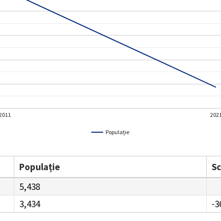
2011
202
Populație
Populație
S
5,438
3,434
-3