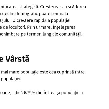
anificarea strategică. Creșterea sau scăderea
, un declin demografic poate semnala
șului. O creștere rapidă a populației
e de locuitori. Prin urmare, înțelegerea
 schimbare pe termen lung ale comunității.
e Vârstă
a mai mare populație este cea cuprinsă între
 populației.
rsoane, adică 6.79% din întreaga populație a