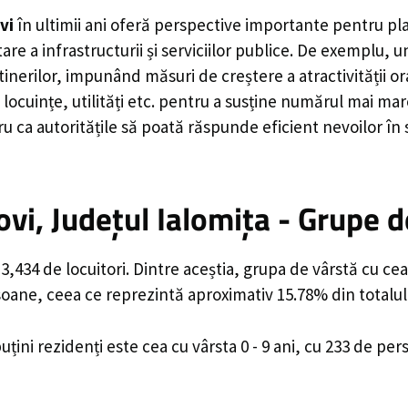
vi
în ultimii ani oferă perspective importante pentru pl
are a infrastructurii și serviciilor publice. De exemplu
rilor, impunând măsuri de creștere a atractivității ora
locuințe, utilități etc. pentru a susține numărul mai mar
u ca autoritățile să poată răspunde eficient nevoilor în
i, Județul Ialomița - Grupe d
,434 de locuitori. Dintre aceștia, grupa de vârstă cu ce
rsoane, ceea ce reprezintă aproximativ 15.78% din totalul
uțini rezidenți este cea cu vârsta 0 - 9 ani, cu 233 de pe