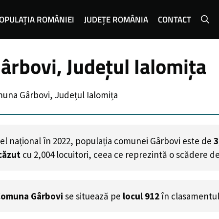
OPULAȚIA ROMÂNIEI
JUDEȚE ROMÂNIA
CONTACT
rbovi, Județul Ialomița
una Gârbovi, Județul Ialomița
el național în 2022, populația comunei Gârbovi este de
3
căzut
cu
2,004
locuitori, ceea ce reprezintă o scădere d
omuna Gârbovi
se situează pe
locul 912
în clasamentul