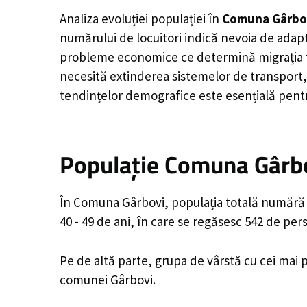
Analiza evoluției populației în
Comuna Gârbo
numărului de locuitori indică nevoia de adapt
probleme economice ce determină migrația tine
necesită extinderea sistemelor de transport, 
tendințelor demografice este esențială pentr
Populație Comuna Gârbov
În Comuna Gârbovi, populația totală numără 3
40 - 49 de ani, în care se regăsesc 542 de pe
Pe de altă parte, grupa de vârstă cu cei mai p
comunei Gârbovi.