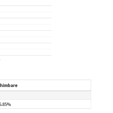
1
chimbare
6.85%