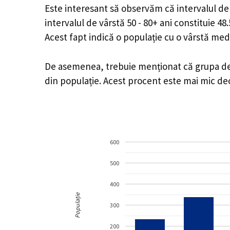
Este interesant să observăm că intervalul de v
intervalul de vârstă 50 - 80+ ani constituie 4
Acest fapt indică o populație cu o vârstă med
De asemenea, trebuie menționat că grupa de v
din populație. Acest procent este mai mic d
600
500
400
Populație
300
200