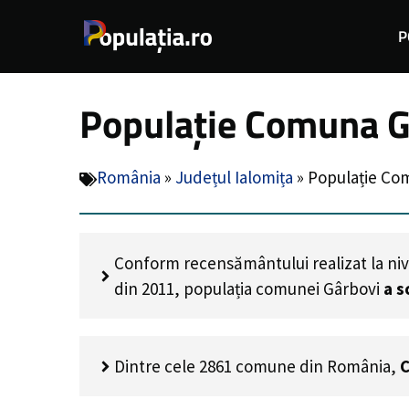
Sari
P
la
conținut
Populație Comuna Gâ
România
»
Județul Ialomița
»
Populație Com
Conform recensământului realizat la niv
din 2011, populația comunei Gârbovi
a s
Dintre cele 2861 comune din România,
C