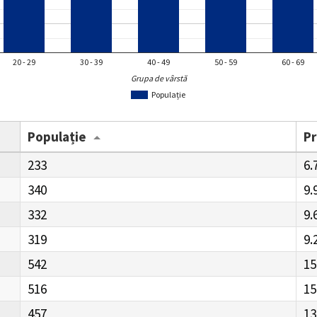
20 - 29
30 - 39
40 - 49
50 - 59
60 - 69
Grupa de vârstă
Populație
Populație
P
233
6.
340
9.
332
9.
319
9.
542
15
516
15
457
13