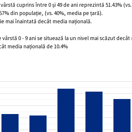
ârstă cuprins între 0 și 49 de ani reprezintă 51.43% (vs.
8.57% din populație, (vs. 40%, media pe țară).
ie mai înaintată decât media națională.
ârstă 0 - 9 ani se situează la un nivel mai scăzut decât
ecât media națională de 10.4%