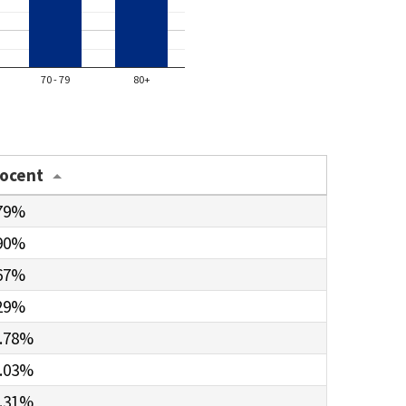
70 - 79
80+
rocent
79%
90%
67%
29%
.78%
.03%
.31%