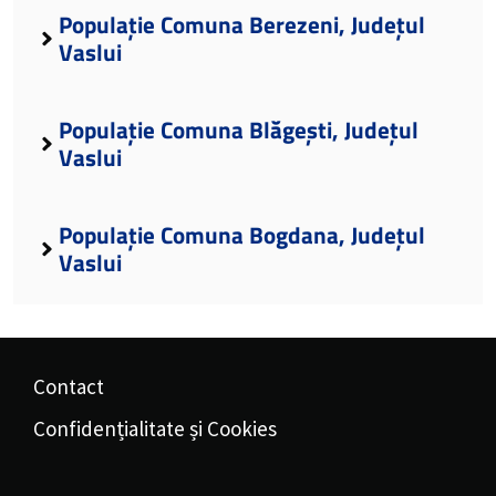
Populație Comuna Berezeni, Județul
Vaslui
Populație Comuna Blăgești, Județul
Vaslui
Populație Comuna Bogdana, Județul
Vaslui
Contact
Confidențialitate și Cookies