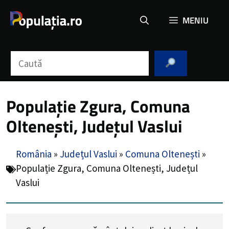
Sari
MENIU
la
conținut
Caută
Populație Zgura, Comuna
Oltenești, Județul Vaslui
România
»
Județul Vaslui
»
Comuna Oltenești
»
Populație Zgura, Comuna Oltenești, Județul
Vaslui