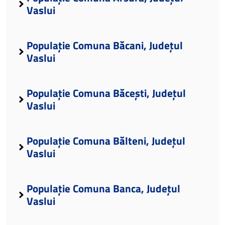
Vaslui
Populație Comuna Băcani, Județul
Vaslui
Populație Comuna Băcești, Județul
Vaslui
Populație Comuna Bălteni, Județul
Vaslui
Populație Comuna Banca, Județul
Vaslui