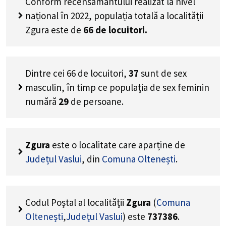
Conform recensământului realizat la nivel
național în 2022, populația totală a localității
Zgura este de
66
de locuitori.
Dintre cei
66
de locuitori,
37
sunt de sex
masculin, în timp ce populația de sex feminin
numără
29
de persoane.
Zgura
este o localitate care aparține de
Județul Vaslui
, din
Comuna Oltenești
.
Codul Poștal al localității
Zgura
(
Comuna
Oltenești
,
Județul Vaslui
) este
737386
.