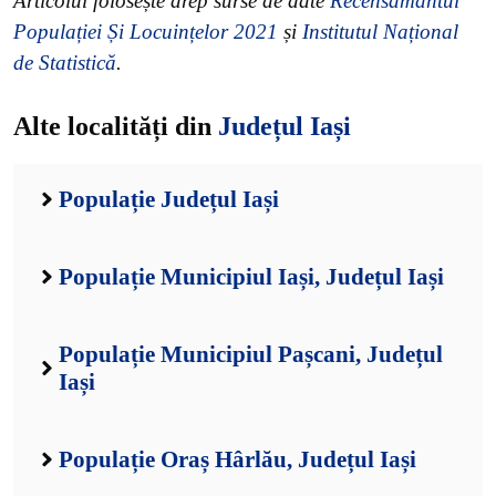
Articolul folosește drep surse de date
Recensământul
Populației Și Locuințelor 2021
și
Institutul Național
de Statistică
.
Alte localități din
Județul Iași
Populație Județul Iași
Populație Municipiul Iași, Județul Iași
Populație Municipiul Pașcani, Județul
Iași
Populație Oraș Hârlău, Județul Iași