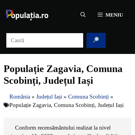
Sari
la
MENIU
conținut
Caută
Populație Zagavia, Comuna
Scobinți, Județul Iași
România
»
Județul Iași
»
Comuna Scobinți
»
Populație Zagavia, Comuna Scobinți, Județul Iași
Conform recensământului realizat la nivel