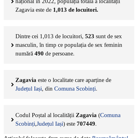
național în 2022, populația totală a localității
Zagavia este de
1,013
de locuitori.
Dintre cei
1,013
de locuitori,
523
sunt de sex
masculin, în timp ce populația de sex feminin
numără
490
de persoane.
Zagavia
este o localitate care aparține de
Județul Iași
, din
Comuna Scobinți
.
Codul Poștal al localității
Zagavia
(
Comuna
Scobinți
,
Județul Iași
) este
707449
.