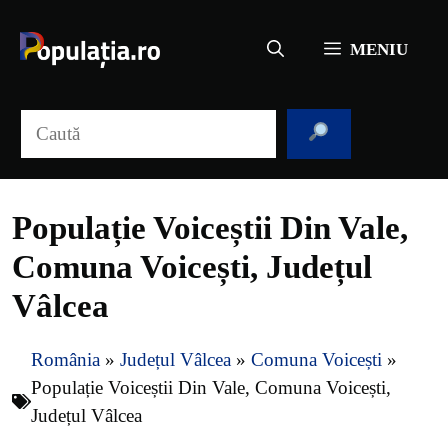
Sari
la
MENIU
conținut
Caută
Populație Voiceștii Din Vale,
Comuna Voicești, Județul
Vâlcea
România
»
Județul Vâlcea
»
Comuna Voicești
»
Populație Voiceștii Din Vale, Comuna Voicești,
Județul Vâlcea