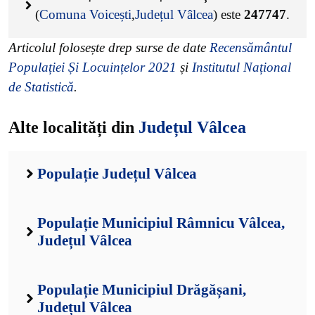
(
Comuna Voicești
,
Județul Vâlcea
) este
247747
.
Articolul folosește drep surse de date
Recensământul
Populației Și Locuințelor 2021
și
Institutul Național
de Statistică
.
Alte localități din
Județul Vâlcea
Populație Județul Vâlcea
Populație Municipiul Râmnicu Vâlcea,
Județul Vâlcea
Populație Municipiul Drăgășani,
Județul Vâlcea