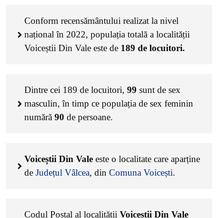
Conform recensământului realizat la nivel
național în 2022, populația totală a localității
Voiceștii Din Vale este de
189
de locuitori.
Dintre cei
189
de locuitori,
99
sunt de sex
masculin, în timp ce populația de sex feminin
numără
90
de persoane.
Voiceștii Din Vale
este o localitate care aparține
de
Județul Vâlcea
, din
Comuna Voicești
.
Codul Poștal al localității
Voiceștii Din Vale