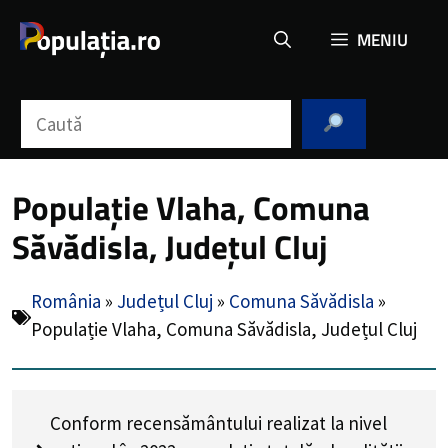
Sari
MENIU
la
conținut
Caută
Populație Vlaha, Comuna
Săvădisla, Județul Cluj
România
»
Județul Cluj
»
Comuna Săvădisla
»
Populație Vlaha, Comuna Săvădisla, Județul Cluj
Conform recensământului realizat la nivel