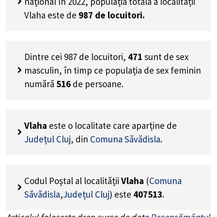
național în 2022, populația totală a localității
Vlaha este de
987
de locuitori.
Dintre cei
987
de locuitori,
471
sunt de sex
masculin, în timp ce populația de sex feminin
numără
516
de persoane.
Vlaha
este o localitate care aparține de
Județul Cluj
, din
Comuna Săvădisla
.
Codul Poștal al localității
Vlaha
(
Comuna
Săvădisla
,
Județul Cluj
) este
407513
.
Articolul folosește drep surse de date
Recensământul