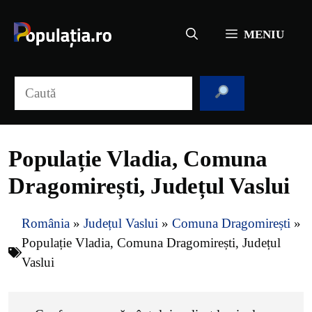
Sari
la
MENIU
conținut
Caută
Populație Vladia, Comuna
Dragomirești, Județul Vaslui
România
»
Județul Vaslui
»
Comuna Dragomirești
»
Populație Vladia, Comuna Dragomirești, Județul
Vaslui