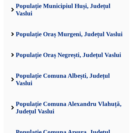
Populație Municipiul Huși, Județul
Vaslui
Populație Oraș Murgeni, Județul Vaslui
Populație Oraș Negrești, Județul Vaslui
Populație Comuna Albești, Județul
Vaslui
Populație Comuna Alexandru Vlahuță,
Județul Vaslui
Populație Comuna Arsura, Județul