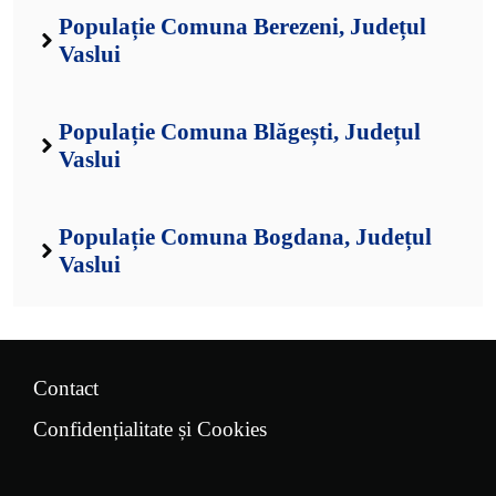
Populație Comuna Berezeni, Județul
Vaslui
Populație Comuna Blăgești, Județul
Vaslui
Populație Comuna Bogdana, Județul
Vaslui
Contact
Confidențialitate și Cookies