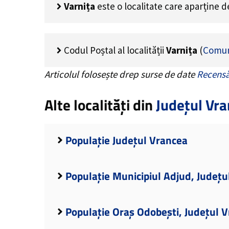
Varnița
este o localitate care aparține 
Codul Poștal al localității
Varnița
(
Comun
Articolul folosește drep surse de date
Recensă
Alte localități din
Județul Vr
Populație Județul Vrancea
Populație Municipiul Adjud, Județu
Populație Oraș Odobești, Județul 