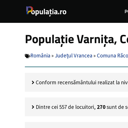
Sari
P
la
conținut
Populație Varnița, 
România
»
Județul Vrancea
»
Comuna Răco
Conform recensământului realizat la nivel
Dintre cei
557
de locuitori,
270
sunt de s