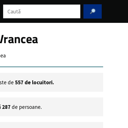
Caută
 Vrancea
cea
este de
557
de locuitori.
ă
287
de persoane.