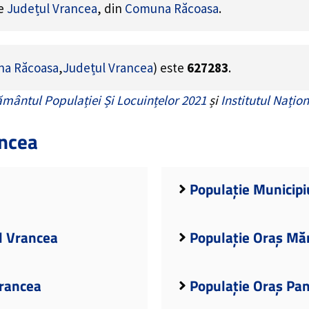
de
Județul Vrancea
, din
Comuna Răcoasa
.
a Răcoasa
,
Județul Vrancea
) este
627283
.
mântul Populației Și Locuințelor 2021
și
Institutul Națion
ancea
Populație Municipi
l Vrancea
Populație Oraș Măr
Vrancea
Populație Oraș Pan