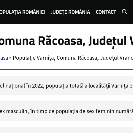
OPULAȚIA ROMÂNIEI
JUDEȚE ROMÂNIA
CONTACT
Comuna Răcoasa, Județul
asa
»
Populație Varnița, Comuna Răcoasa, Județul Vran
 național în 2022, populația totală a localității Varnița 
ex masculin, în timp ce populația de sex feminin număr