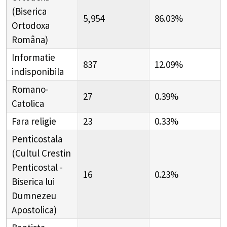
(Biserica
5,954
86.03%
Ortodoxa
Româna)
Informatie
837
12.09%
indisponibila
Romano-
27
0.39%
Catolica
Fara religie
23
0.33%
Penticostala
(Cultul Crestin
Penticostal -
16
0.23%
Biserica lui
Dumnezeu
Apostolica)