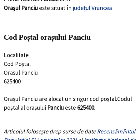
Orașul Panciu
este situat în
județul Vrancea
Cod Poștal orașului Panciu
Localitate
Cod Poștal
Orasul Panciu
625400
Orașul Panciu are alocat un singur cod poștal.Codul
poștal al orașului
Panciu
este
625400
.
Articolul folosește drep surse de date
Recensământul
Populației Și Locuințelor 2021
și
Institutul Național de