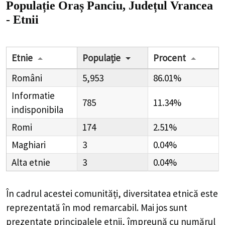
Populație Oraș Panciu, Județul Vrancea
- Etnii
Etnie
Populație
Procent
Români
5,953
86.01%
Informatie
785
11.34%
indisponibila
Romi
174
2.51%
Maghiari
3
0.04%
Alta etnie
3
0.04%
În cadrul acestei comunități, diversitatea etnică este
reprezentată în mod remarcabil. Mai jos sunt
prezentate principalele etnii, împreună cu numărul