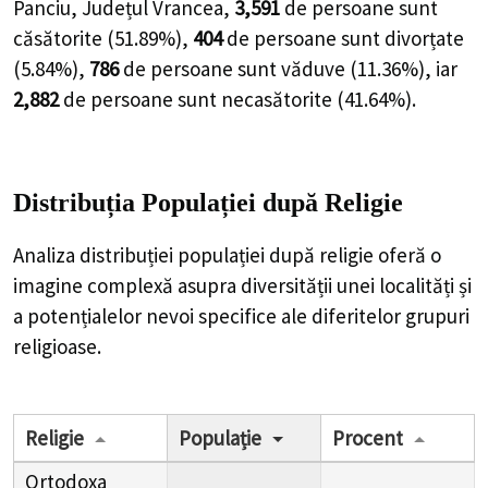
Panciu, Județul Vrancea,
3,591
de
persoane
sunt
căsătorite (
51.89%
),
404
de
persoane
sunt divorțate
(
5.84%
),
786
de
persoane
sunt văduve (
11.36%
), iar
2,882
de
persoane
sunt necasătorite (
41.64%
).
Distribuția Populației
după Religie
Analiza distribuției populației după religie oferă o
imagine complexă asupra diversității unei localități și
a potențialelor nevoi specifice ale diferitelor grupuri
religioase.
Religie
Populație
Procent
Ortodoxa