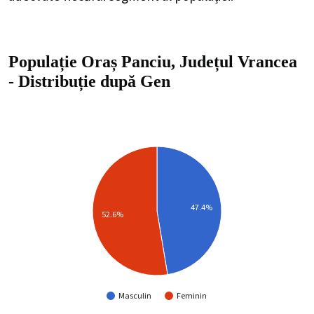
Populație Oraș Panciu, Județul Vrancea
-
Distribuție
după Gen
47.4%
52.6%
Masculin
Feminin