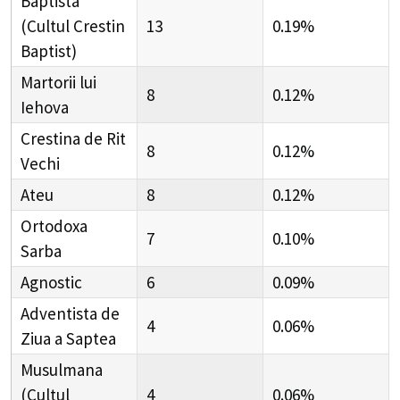
Baptista
(Cultul Crestin
13
0.19%
Baptist)
Martorii lui
8
0.12%
Iehova
Crestina de Rit
8
0.12%
Vechi
Ateu
8
0.12%
Ortodoxa
7
0.10%
Sarba
Agnostic
6
0.09%
Adventista de
4
0.06%
Ziua a Saptea
Musulmana
(Cultul
4
0.06%