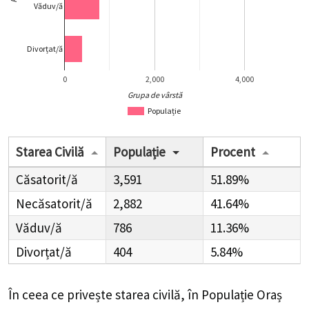
Văduv/ă
Divorțat/ă
0
2,000
4,000
Grupa de vârstă
Populație
Starea Civilă
Populație
Procent
Căsatorit/ă
3,591
51.89%
Necăsatorit/ă
2,882
41.64%
Văduv/ă
786
11.36%
Divorțat/ă
404
5.84%
În ceea ce privește starea civilă, în Populație Oraș