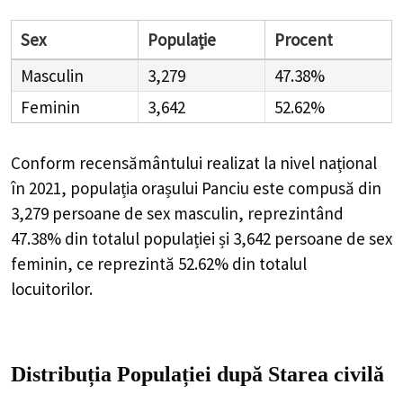
Sex
Populație
Procent
Masculin
3,279
47.38%
Feminin
3,642
52.62%
Conform recensământului realizat la nivel național
în 2021, populația orașului Panciu este compusă din
3,279
persoane de sex masculin, reprezintând
47.38%
din totalul populației și
3,642
persoane de sex
feminin, ce reprezintă
52.62%
din totalul
locuitorilor.
Distribuția Populației
după Starea civilă