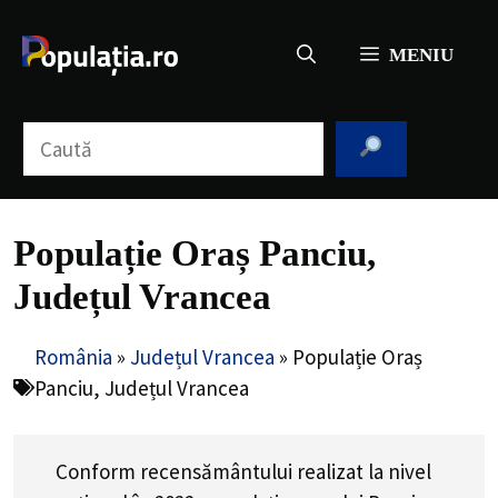
Sari
la
MENIU
conținut
Caută
Populație Oraș Panciu,
Județul Vrancea
România
»
Județul Vrancea
»
Populație Oraș
Panciu, Județul Vrancea
Conform recensământului realizat la nivel