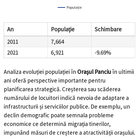
Populație
An
Populație
Schimbare
2011
7,664
2021
6,921
-9.69%
Analiza evoluției populației în
Orașul Panciu
în ultimii
ani oferă perspective importante pentru
planificarea strategică. Creșterea sau scăderea
numărului de locuitori indică nevoia de adaptare a
infrastructurii și serviciilor publice. De exemplu, un
declin demografic poate semnala probleme
economice ce determină migrația tinerilor,
impunând măsuri de creștere a atractivității orașului.