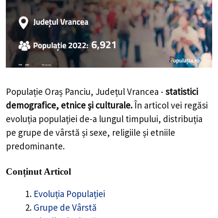
Populație Oraș Panciu, Județul Vrancea -
statistici
demografice, etnice și culturale.
În articol vei regăsi
evoluția populației de-a lungul timpului, distribuția
pe grupe de vârstă și sexe, religiile și etniile
predominante.
Conținut Articol
Evoluția Populației
Grupe de Vârstă