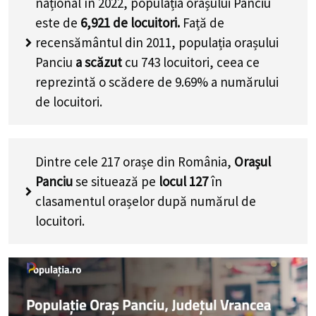
național în 2022, populația orașului Panciu
este de
6,921
de locuitori.
Față de
recensământul din 2011, populația orașului
Panciu
a scăzut
cu
743
locuitori, ceea ce
reprezintă o scădere de 9.69% a numărului
de locuitori
.
Dintre cele 217 orașe din România,
Orașul
Panciu
se situează pe
locul 127
în
clasamentul orașelor după numărul de
locuitori.