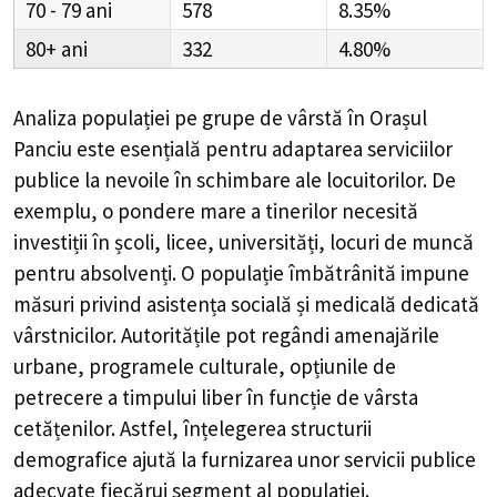
70 - 79
578
8.35%
80+
332
4.80%
Analiza populației pe grupe de vârstă în
Orașul
Panciu
este esențială pentru adaptarea serviciilor
publice la nevoile în schimbare ale locuitorilor. De
exemplu, o pondere mare a tinerilor necesită
investiții în școli, licee, universități, locuri de muncă
pentru absolvenți. O populație îmbătrânită impune
măsuri privind asistența socială și medicală dedicată
vârstnicilor. Autoritățile pot regândi amenajările
urbane, programele culturale, opțiunile de
petrecere a timpului liber în funcție de vârsta
cetățenilor. Astfel, înțelegerea structurii
demografice ajută la furnizarea unor servicii publice
adecvate fiecărui segment al populației.