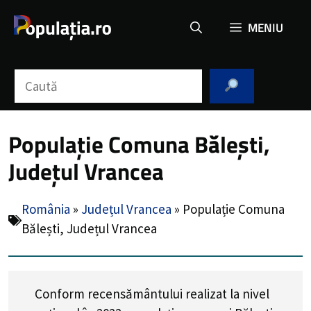
Sari
MENIU
la
conținut
Caută
Populație Comuna Bălești,
Județul Vrancea
România
»
Județul Vrancea
»
Populație Comuna
Bălești, Județul Vrancea
Conform recensământului realizat la nivel