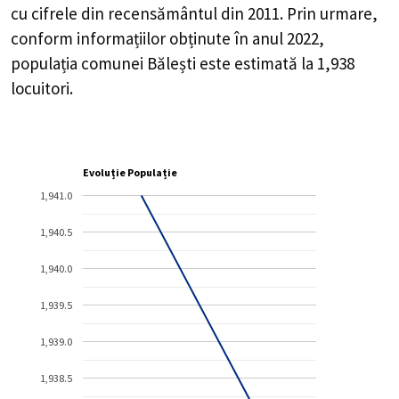
cu cifrele din recensământul din 2011. Prin urmare,
conform informațiilor obținute în anul 2022,
populația comunei Bălești este estimată la
1,938
locuitori.
Evoluție Populație
1,941.0
1,940.5
1,940.0
1,939.5
1,939.0
1,938.5