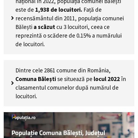
național în 2022, populația comunei Bălești
este de
1,938
de locuitori.
Față de
recensământul din 2011, populația comunei
Bălești
a scăzut
cu
3
locuitori, ceea ce
reprezintă o scădere de 0.15% a numărului
de locuitori
.
Dintre cele 2861 comune din România,
Comuna Bălești
se situează pe
locul 2022
în
clasamentul comunelor după numărul de
locuitori.