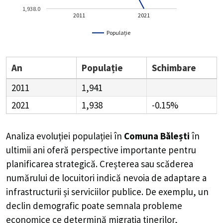
1,938.0
2011
2021
Populație
An
Populație
Schimbare
2011
1,941
2021
1,938
-0.15%
Analiza evoluției populației în
Comuna Bălești
în
ultimii ani oferă perspective importante pentru
planificarea strategică. Creșterea sau scăderea
numărului de locuitori indică nevoia de adaptare a
infrastructurii și serviciilor publice. De exemplu, un
declin demografic poate semnala probleme
economice ce determină migrația tinerilor,