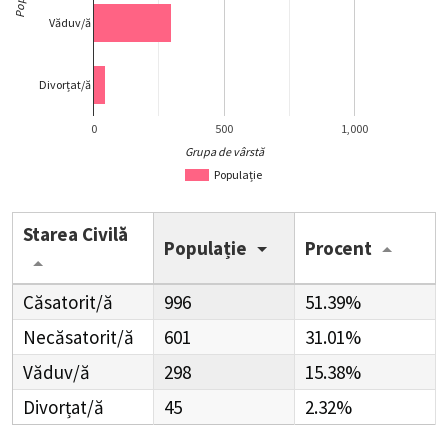
Văduv/ă
Divorțat/ă
0
500
1,000
Grupa de vârstă
Populație
Starea Civilă
Populație
Procent
Căsatorit/ă
996
51.39%
Necăsatorit/ă
601
31.01%
Văduv/ă
298
15.38%
Divorțat/ă
45
2.32%