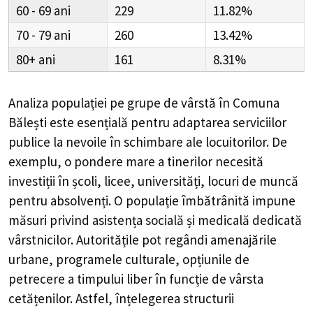
60 - 69
229
11.82%
70 - 79
260
13.42%
80+
161
8.31%
Analiza populației pe grupe de vârstă în
Comuna
Bălești
este esențială pentru adaptarea serviciilor
publice la nevoile în schimbare ale locuitorilor. De
exemplu, o pondere mare a tinerilor necesită
investiții în școli, licee, universități, locuri de muncă
pentru absolvenți. O populație îmbătrânită impune
măsuri privind asistența socială și medicală dedicată
vârstnicilor. Autoritățile pot regândi amenajările
urbane, programele culturale, opțiunile de
petrecere a timpului liber în funcție de vârsta
cetățenilor. Astfel, înțelegerea structurii