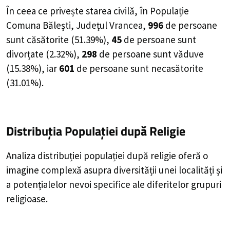
În ceea ce privește starea civilă, în Populație
Comuna Bălești, Județul Vrancea,
996
de
persoane
sunt căsătorite (
51.39%
),
45
de
persoane
sunt
divorțate (
2.32%
),
298
de
persoane
sunt văduve
(
15.38%
), iar
601
de
persoane
sunt necasătorite
(
31.01%
).
Distribuția Populației
după Religie
Analiza distribuției populației după religie oferă o
imagine complexă asupra diversității unei localități și
a potențialelor nevoi specifice ale diferitelor grupuri
religioase.