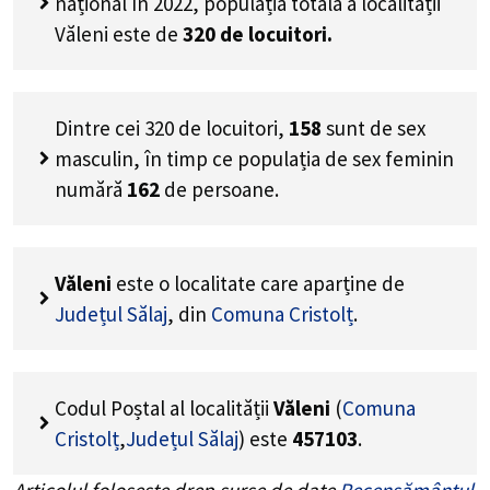
național în 2022, populația totală a localității
Văleni este de
320
de locuitori.
Dintre cei
320
de locuitori,
158
sunt de sex
masculin, în timp ce populația de sex feminin
numără
162
de persoane.
Văleni
este o localitate care aparține de
Județul Sălaj
, din
Comuna Cristolț
.
Codul Poștal al localității
Văleni
(
Comuna
Cristolț
,
Județul Sălaj
) este
457103
.
Articolul folosește drep surse de date
Recensământul