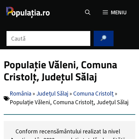
Sari
MENIU
la
conținut
Caută
Populație Văleni, Comuna
Cristolț, Județul Sălaj
România
»
Județul Sălaj
»
Comuna Cristolț
»
Populație Văleni, Comuna Cristolț, Județul Sălaj
Conform recensământului realizat la nivel