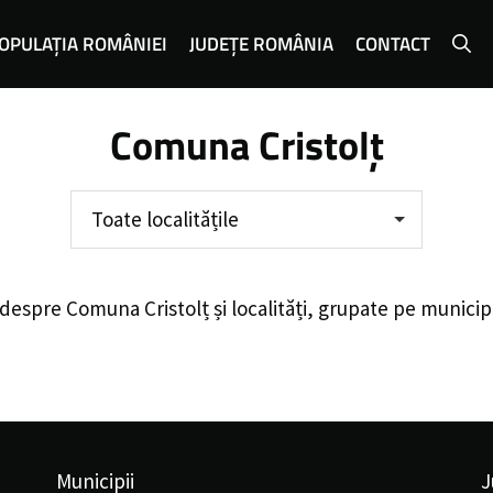
OPULAȚIA ROMÂNIEI
JUDEȚE ROMÂNIA
CONTACT
Comuna Cristolț
Toate localitățile
 despre
Comuna Cristolț
și localități, grupate pe municip
Municipii
J