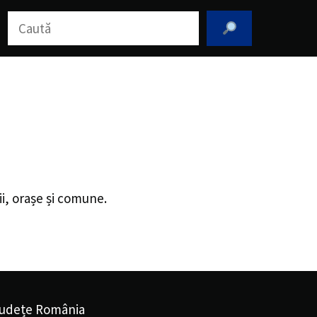
Caută
ii, orașe și comune.
udețe România