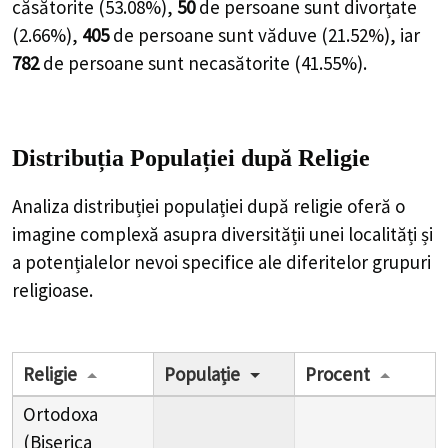
căsătorite (
53.08%
),
50
de
persoane
sunt divorțate
(
2.66%
),
405
de
persoane
sunt văduve (
21.52%
), iar
782
de
persoane
sunt necasătorite (
41.55%
).
Distribuția Populației
după Religie
Analiza distribuției populației după religie oferă o
imagine complexă asupra diversității unei localități și
a potențialelor nevoi specifice ale diferitelor grupuri
religioase.
Religie
Populație
Procent
Ortodoxa
(Biserica