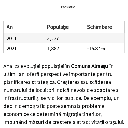
Populație
An
Populație
Schimbare
2011
2,237
2021
1,882
-15.87%
Analiza evoluției populației în
Comuna Almașu
în
ultimii ani oferă perspective importante pentru
planificarea strategică. Creșterea sau scăderea
numărului de locuitori indică nevoia de adaptare a
infrastructurii și serviciilor publice. De exemplu, un
declin demografic poate semnala probleme
economice ce determină migrația tinerilor,
impunând măsuri de creștere a atractivității orașului.