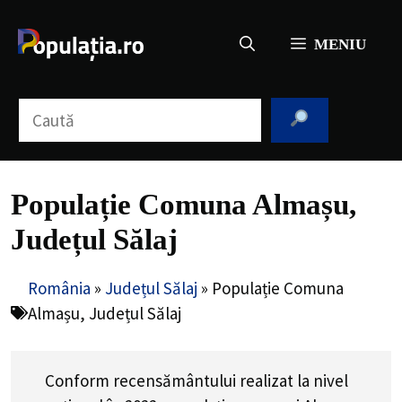
Sari
la
MENIU
conținut
Caută
Populație Comuna Almașu,
Județul Sălaj
România
»
Județul Sălaj
»
Populație Comuna
Almașu, Județul Sălaj
Conform recensământului realizat la nivel