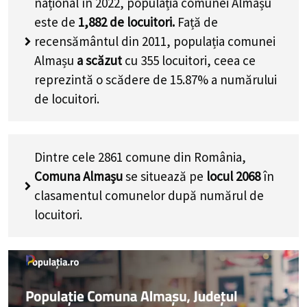
național în 2022, populația comunei Almașu
este de
1,882
de locuitori.
Față de
recensământul din 2011, populația comunei
Almașu
a scăzut
cu
355
locuitori, ceea ce
reprezintă o scădere de 15.87% a numărului
de locuitori
.
Dintre cele 2861 comune din România,
Comuna Almașu
se situează pe
locul 2068
în
clasamentul comunelor după numărul de
locuitori.