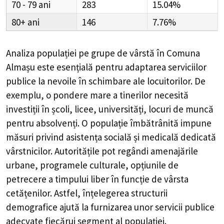
70 - 79
283
15.04%
80+
146
7.76%
Analiza populației pe grupe de vârstă în
Comuna
Almașu
este esențială pentru adaptarea serviciilor
publice la nevoile în schimbare ale locuitorilor. De
exemplu, o pondere mare a tinerilor necesită
investiții în școli, licee, universități, locuri de muncă
pentru absolvenți. O populație îmbătrânită impune
măsuri privind asistența socială și medicală dedicată
vârstnicilor. Autoritățile pot regândi amenajările
urbane, programele culturale, opțiunile de
petrecere a timpului liber în funcție de vârsta
cetățenilor. Astfel, înțelegerea structurii
demografice ajută la furnizarea unor servicii publice
adecvate fiecărui segment al populației.