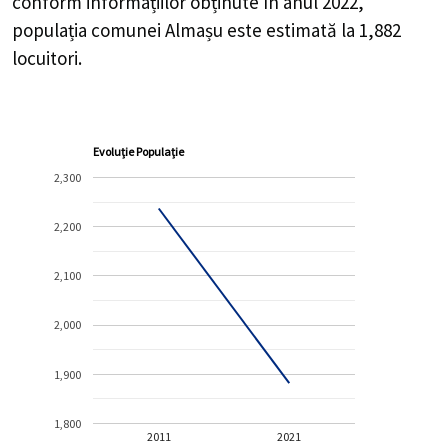
conform informațiilor obținute în anul 2022,
populația comunei Almașu este estimată la
1,882
locuitori.
Evoluție Populație
2,300
2,200
2,100
2,000
1,900
1,800
2011
2021