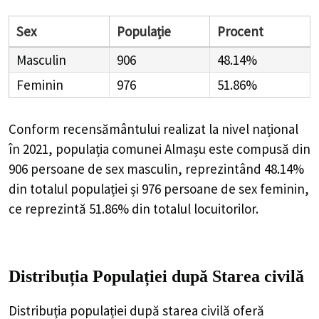
Sex
Populație
Procent
Masculin
906
48.14%
Feminin
976
51.86%
Conform recensământului realizat la nivel național
în 2021, populația comunei Almașu este compusă din
906
persoane de sex masculin, reprezintând
48.14%
din totalul populației și
976
persoane de sex feminin,
ce reprezintă
51.86%
din totalul locuitorilor.
Distribuția Populației
după Starea civilă
Distribuția populației după starea civilă oferă