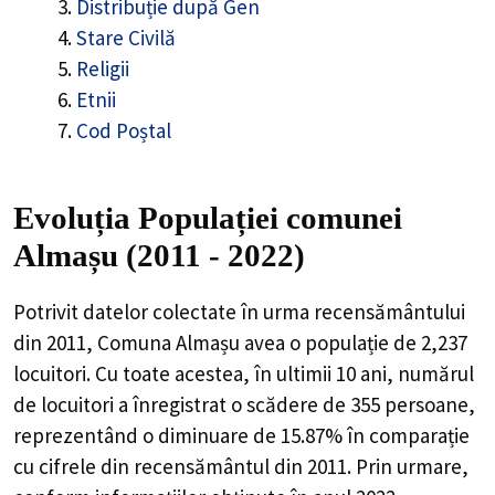
Distribuție după Gen
Stare Civilă
Religii
Etnii
Cod Poștal
Evoluția Populației comunei
Almașu (2011 - 2022)
Potrivit datelor colectate în urma recensământului
din 2011,
Comuna Almașu
avea o populație de
2,237
locuitori. Cu toate acestea, în ultimii 10 ani, numărul
de locuitori a înregistrat o
scădere de
355
persoane,
reprezentând o
diminuare de 15.87%
în comparație
cu cifrele din recensământul din 2011. Prin urmare,