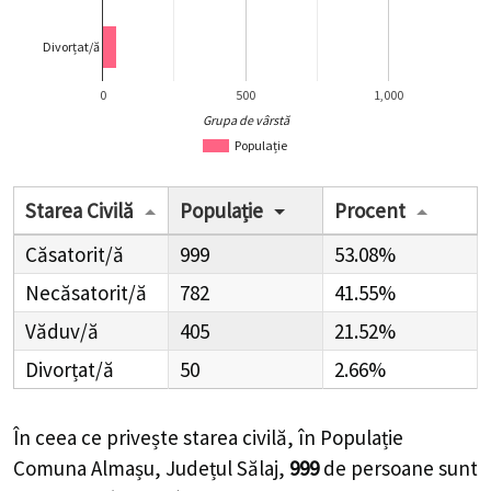
Divorțat/ă
0
500
1,000
Grupa de vârstă
Populație
Starea Civilă
Populație
Procent
Căsatorit/ă
999
53.08%
Necăsatorit/ă
782
41.55%
Văduv/ă
405
21.52%
Divorțat/ă
50
2.66%
În ceea ce privește starea civilă, în Populație
Comuna Almașu, Județul Sălaj,
999
de
persoane
sunt