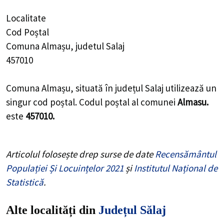
Localitate
Cod Poștal
Comuna Almașu, judetul Salaj
457010
Comuna Almașu, situată în județul Salaj utilizează un
singur cod poștal. Codul poștal al comunei
Almasu.
este
457010.
Articolul folosește drep surse de date
Recensământul
Populației Și Locuințelor 2021
și
Institutul Național de
Statistică
.
Alte localități din
Județul Sălaj