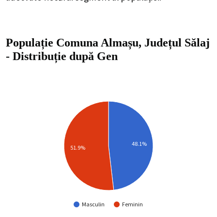
Populație Comuna Almașu, Județul Sălaj
-
Distribuție
după Gen
48.1%
51.9%
Masculin
Feminin