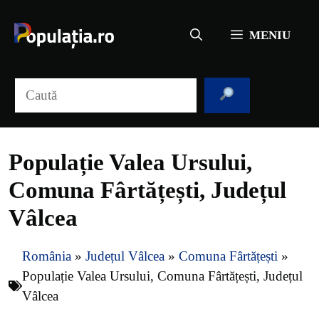
Sari
la
MENIU
conținut
Caută
Populație Valea Ursului,
Comuna Fârtățești, Județul
Vâlcea
România
»
Județul Vâlcea
»
Comuna Fârtățești
»
Populație Valea Ursului, Comuna Fârtățești, Județul
Vâlcea