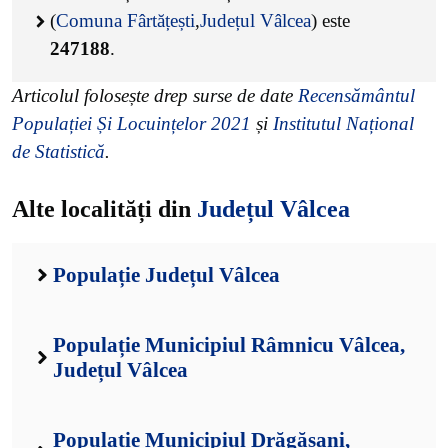
(
Comuna Fârtățești
,
Județul Vâlcea
) este
247188
.
Articolul folosește drep surse de date
Recensământul
Populației Și Locuințelor 2021
și
Institutul Național
de Statistică
.
Alte localități din
Județul Vâlcea
Populație Județul Vâlcea
Populație Municipiul Râmnicu Vâlcea,
Județul Vâlcea
Populație Municipiul Drăgășani,