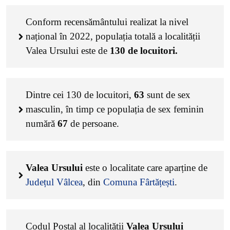
Conform recensământului realizat la nivel
național în 2022, populația totală a localității
Valea Ursului este de
130
de locuitori.
Dintre cei
130
de locuitori,
63
sunt de sex
masculin, în timp ce populația de sex feminin
numără
67
de persoane.
Valea Ursului
este o localitate care aparține de
Județul Vâlcea
, din
Comuna Fârtățești
.
Codul Poștal al localității
Valea Ursului