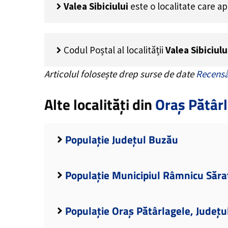
Valea Sibiciului
este o localitate care a
Codul Poștal al localității
Valea Sibiciulu
Articolul folosește drep surse de date
Recensă
Alte localități din
Oraș Pătâr
Populație Județul Buzău
Populație Municipiul Râmnicu Săra
Populație Oraș Pătârlagele, Județ