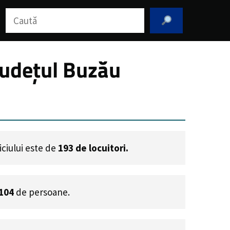
Caută
 Județul Buzău
iciului este de
193
de locuitori.
104
de persoane.