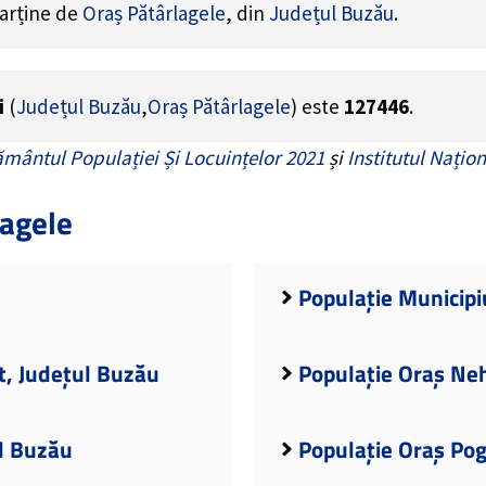
parține de
Oraș Pătârlagele
, din
Județul Buzău
.
i
(
Județul Buzău
,
Oraș Pătârlagele
) este
127446
.
mântul Populației Și Locuințelor 2021
și
Institutul Națion
lagele
Populație Municipi
t, Județul Buzău
Populație Oraș Ne
ul Buzău
Populație Oraș Po