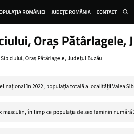
OPULAȚIA ROMÂNIEI
JUDEȚE ROMÂNIA
CONTACT
ciului, Oraș Pătârlagele,
 Sibiciului, Oraș Pătârlagele, Județul Buzău
național în 2022, populația totală a localității Valea Sib
x masculin, în timp ce populația de sex feminin numără