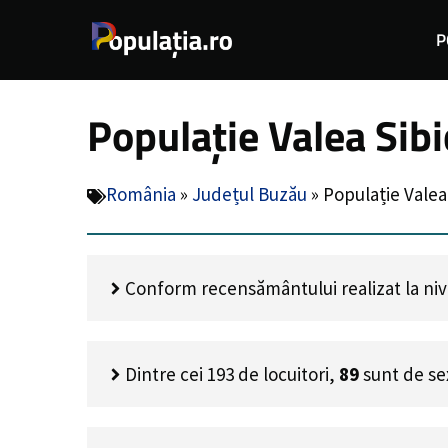
Sari
P
la
conținut
Populație Valea Sibi
România
»
Județul Buzău
»
Populație Valea
Conform recensământului realizat la nivel 
Dintre cei
193
de locuitori,
89
sunt de se