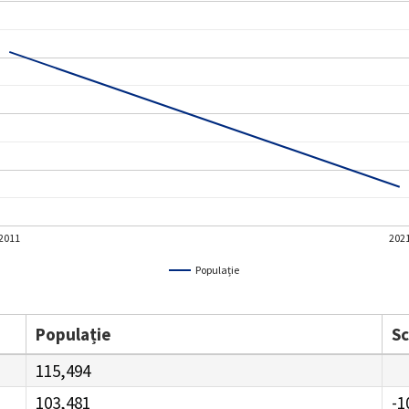
2011
202
Populație
Populație
S
115,494
103,481
-1