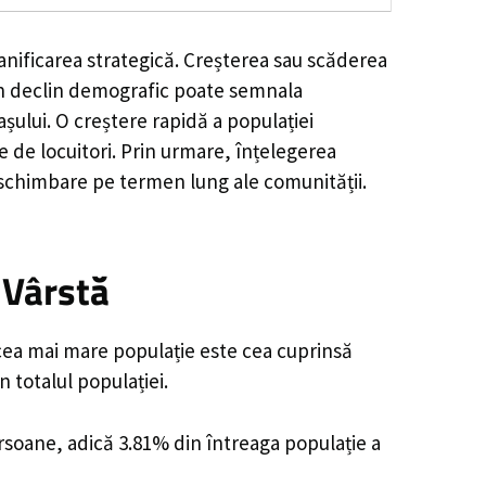
anificarea strategică. Creșterea sau scăderea
, un declin demografic poate semnala
șului. O creștere rapidă a populației
e de locuitori. Prin urmare, înțelegerea
 schimbare pe termen lung ale comunității.
 Vârstă
 cea mai mare populație este cea cuprinsă
 totalul populației.
ersoane, adică 3.81% din întreaga populație a