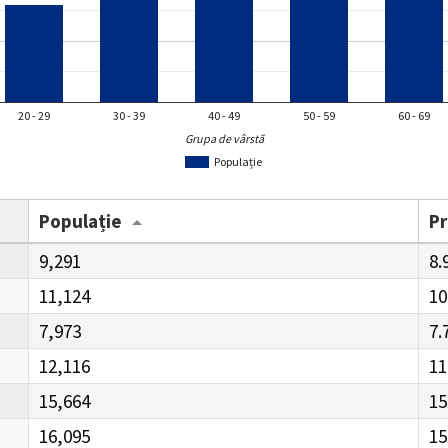
20 - 29
30 - 39
40 - 49
50 - 59
60 - 69
Grupa de vârstă
Populație
Populație
P
9,291
8.
11,124
10
7,973
7.
12,116
11
15,664
15
16,095
15