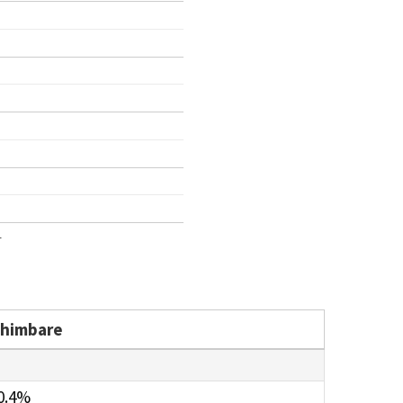
1
chimbare
0.4%