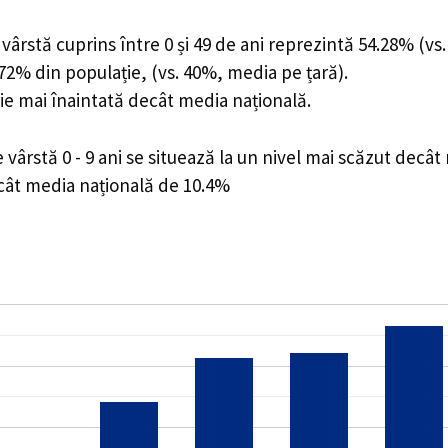
ârstă cuprins între 0 și 49 de ani reprezintă 54.28% (vs.
5.72% din populație, (vs. 40%, media pe țară).
ie mai înaintată decât media națională.
ârstă 0 - 9 ani se situează la un nivel mai scăzut decât
ecât media națională de 10.4%