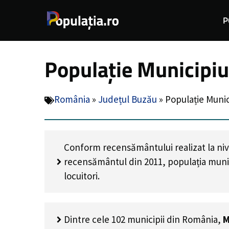
Sari
P
la
conținut
Populație Municipiu
România
»
Județul Buzău
»
Populație Munic
Conform recensământului realizat la niv
recensământul din 2011, populația muni
locuitori
.
Dintre cele 102 municipii din România,
M