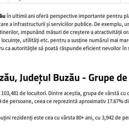
zău
în ultimii ani oferă perspective importante pentru pl
are a infrastructurii și serviciilor publice. De exemplu
rilor, impunând măsuri de creștere a atractivității ora
locuințe, utilități etc. pentru a susține numărul mai mar
u ca autoritățile să poată răspunde eficient nevoilor în
zău, Județul Buzău - Grupe de
103,481 de locuitori. Dintre aceștia, grupa de vârstă cu
89 de persoane, ceea ce reprezintă aproximativ 17.67% din
uțini rezidenți este cea cu vârsta 80+ ani, cu 3,942 de p