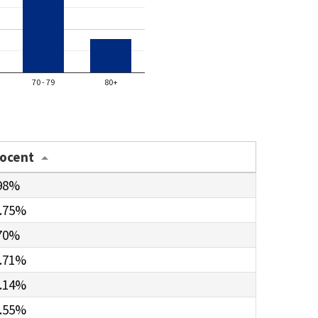
70 - 79
80+
rocent
98%
.75%
70%
.71%
.14%
.55%