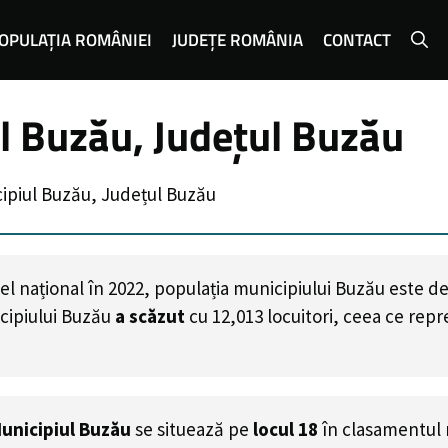
OPULAȚIA ROMÂNIEI
JUDEȚE ROMÂNIA
CONTACT
l Buzău, Județul Buzău
ipiul Buzău, Județul Buzău
el național în 2022, populația municipiului Buzău este d
cipiului Buzău
a scăzut
cu
12,013
locuitori, ceea ce rep
unicipiul Buzău
se situează pe
locul 18
în clasamentul 