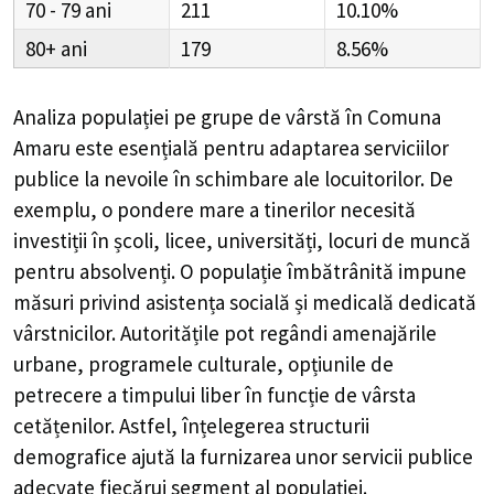
70 - 79
211
10.10%
80+
179
8.56%
Analiza populației pe grupe de vârstă în
Comuna
Amaru
este esențială pentru adaptarea serviciilor
publice la nevoile în schimbare ale locuitorilor. De
exemplu, o pondere mare a tinerilor necesită
investiții în școli, licee, universități, locuri de muncă
pentru absolvenți. O populație îmbătrânită impune
măsuri privind asistența socială și medicală dedicată
vârstnicilor. Autoritățile pot regândi amenajările
urbane, programele culturale, opțiunile de
petrecere a timpului liber în funcție de vârsta
cetățenilor. Astfel, înțelegerea structurii
demografice ajută la furnizarea unor servicii publice
adecvate fiecărui segment al populației.