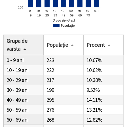
150
0 -
10 -
20 -
30 -
40 -
50 -
60 -
70 -
80+
9
19
29
39
49
59
69
79
Grupa de vârstă
Populație
Grupa de
Populație
Procent
varsta
0 - 9
223
10.67%
10 - 19
222
10.62%
20 - 29
217
10.38%
30 - 39
199
9.52%
40 - 49
295
14.11%
50 - 59
276
13.21%
60 - 69
268
12.82%