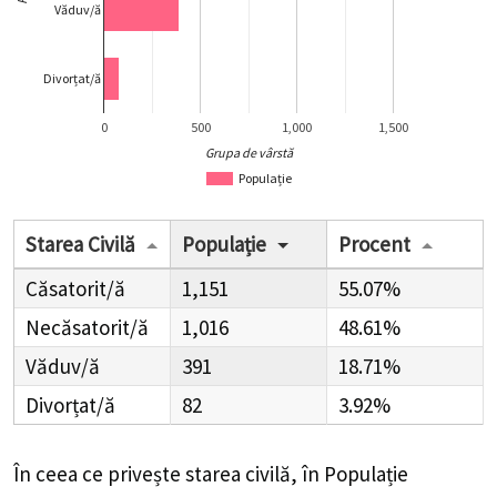
Văduv/ă
Divorțat/ă
0
500
1,000
1,500
Grupa de vârstă
Populație
Starea Civilă
Populație
Procent
Căsatorit/ă
1,151
55.07%
Necăsatorit/ă
1,016
48.61%
Văduv/ă
391
18.71%
Divorțat/ă
82
3.92%
În ceea ce privește starea civilă, în Populație