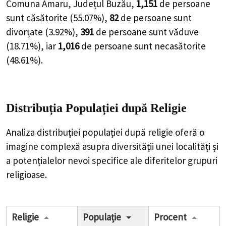
Comuna Amaru, Județul Buzău,
1,151
de
persoane
sunt căsătorite (
55.07%
),
82
de
persoane
sunt
divorțate (
3.92%
),
391
de
persoane
sunt văduve
(
18.71%
), iar
1,016
de
persoane
sunt necasătorite
(
48.61%
).
Distribuția Populației
după Religie
Analiza distribuției populației după religie oferă o
imagine complexă asupra diversității unei localități și
a potențialelor nevoi specifice ale diferitelor grupuri
religioase.
Religie
Populație
Procent