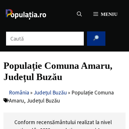
Sari
la
MENIU
conținut
Caută
Populație Comuna Amaru,
Județul Buzău
România
»
Județul Buzău
»
Populație Comuna
Amaru, Județul Buzău
Conform recensământului realizat la nivel