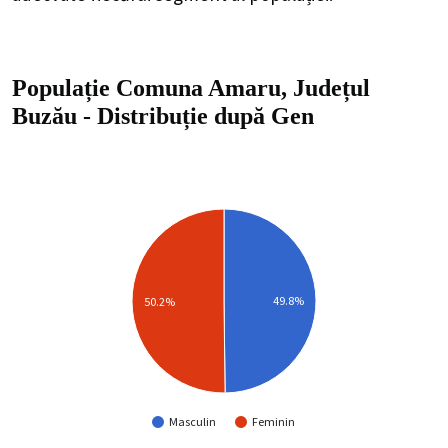
Populație Comuna Amaru, Județul
Buzău
-
Distribuție
după Gen
49.8%
50.2%
Masculin
Feminin