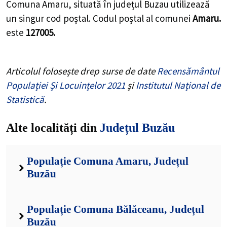
Comuna Amaru, situată în județul Buzau utilizează
un singur cod poștal. Codul poștal al comunei
Amaru.
este
127005.
Articolul folosește drep surse de date
Recensământul
Populației Și Locuințelor 2021
și
Institutul Național de
Statistică
.
Alte localități din
Județul Buzău
Populație Comuna Amaru, Județul
Buzău
Populație Comuna Bălăceanu, Județul
Buzău