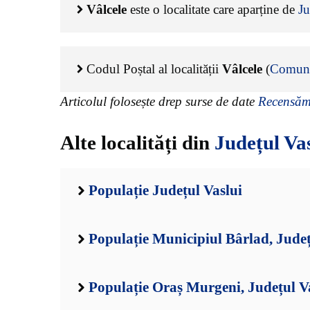
Vâlcele
este o localitate care aparține de
Ju
Codul Poștal al localității
Vâlcele
(
Comuna
Articolul folosește drep surse de date
Recensămâ
Alte localități din
Județul Va
Populație Județul Vaslui
Populație Municipiul Bârlad, Județ
Populație Oraș Murgeni, Județul V