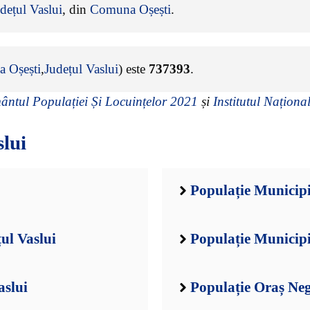
dețul Vaslui
, din
Comuna Oșești
.
 Oșești
,
Județul Vaslui
) este
737393
.
ntul Populației Și Locuințelor 2021
și
Institutul Național
slui
Populație Municipi
ul Vaslui
Populație Municipi
aslui
Populație Oraș Negr