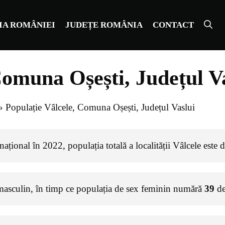
IA ROMÂNIEI
JUDEȚE ROMÂNIA
CONTACT
Comuna Oșești, Județul V
»
Populație Vâlcele, Comuna Oșești, Județul Vaslui
ațional în 2022, populația totală a localității Vâlcele este 
masculin, în timp ce populația de sex feminin numără
39
de