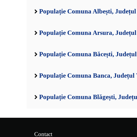
Populație Comuna Albești, Județul
Populație Comuna Arsura, Județul
Populație Comuna Băcești, Județul
Populație Comuna Banca, Județul 
Populație Comuna Blăgești, Județu
Contact