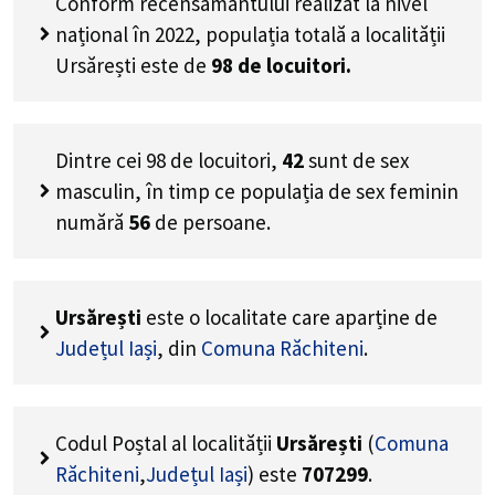
Conform recensământului realizat la nivel
național în 2022, populația totală a localității
Ursărești este de
98
de locuitori.
Dintre cei
98
de locuitori,
42
sunt de sex
masculin, în timp ce populația de sex feminin
numără
56
de persoane.
Ursărești
este o localitate care aparține de
Județul Iași
, din
Comuna Răchiteni
.
Codul Poștal al localității
Ursărești
(
Comuna
Răchiteni
,
Județul Iași
) este
707299
.