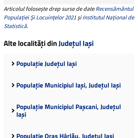
Articolul folosește drep surse de date
Recensământul
Populației Și Locuințelor 2021
și
Institutul Național de
Statistică
.
Alte localități din
Județul Iași
Populație Județul Iași
Populație Municipiul Iași, Județul Iași
Populație Municipiul Pașcani, Județul
Iași
Populație Oraș Hârlău, Județul Iași