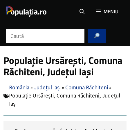
Sari
MENIU
la
conținut
Caută
Populație Ursărești, Comuna
Răchiteni, Județul Iași
România
»
Județul Iași
»
Comuna Răchiteni
»
Populație Ursărești, Comuna Răchiteni, Județul
Iași