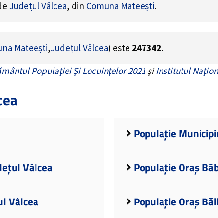
 de
Județul Vâlcea
, din
Comuna Mateești
.
na Mateești
,
Județul Vâlcea
) este
247342
.
mântul Populației Și Locuințelor 2021
și
Institutul Națion
cea
Populație Municipi
dețul Vâlcea
Populație Oraș Băb
ul Vâlcea
Populație Oraș Băi