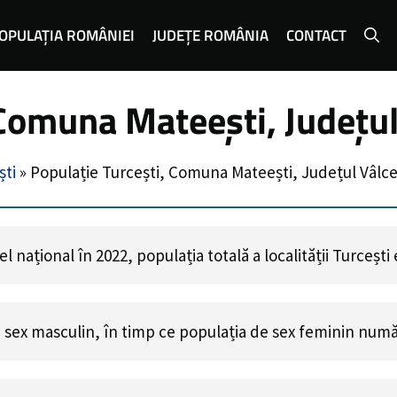
OPULAȚIA ROMÂNIEI
JUDEȚE ROMÂNIA
CONTACT
 Comuna Mateești, Județul
ti
»
Populație Turcești, Comuna Mateești, Județul Vâlc
 național în 2022, populația totală a localității Turcești
 sex masculin, în timp ce populația de sex feminin num