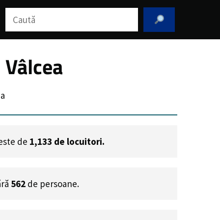
Caută
 Vâlcea
ea
 este de
1,133
de locuitori.
ără
562
de persoane.