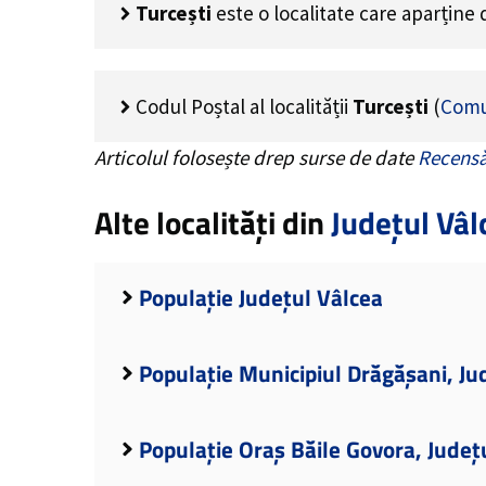
Turcești
este o localitate care aparține
Codul Poștal al localității
Turcești
(
Comu
Articolul folosește drep surse de date
Recensă
Alte localități din
Județul Vâl
Populație Județul Vâlcea
Populație Municipiul Drăgășani, Ju
Populație Oraș Băile Govora, Județ