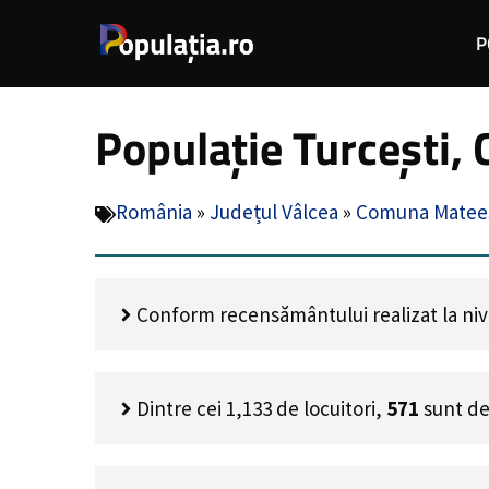
Sari
P
la
conținut
Populație Turcești,
România
»
Județul Vâlcea
»
Comuna Mateeș
Conform recensământului realizat la nivel
Dintre cei
1,133
de locuitori,
571
sunt de