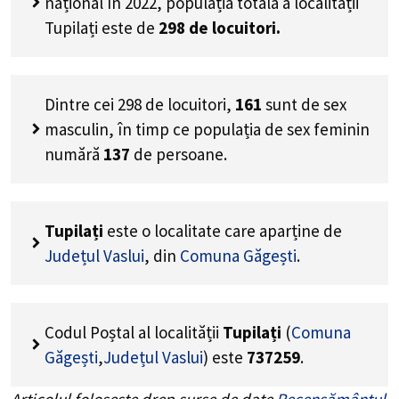
național în 2022, populația totală a localității
Tupilați este de
298
de locuitori.
Dintre cei
298
de locuitori,
161
sunt de sex
masculin, în timp ce populația de sex feminin
numără
137
de persoane.
Tupilați
este o localitate care aparține de
Județul Vaslui
, din
Comuna Găgești
.
Codul Poștal al localității
Tupilați
(
Comuna
Găgești
,
Județul Vaslui
) este
737259
.
Articolul folosește drep surse de date
Recensământul