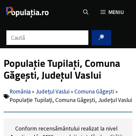
Sari
MENIU
la
conținut
Caută
Populație Tupilați, Comuna
Găgești, Județul Vaslui
România
»
Județul Vaslui
»
Comuna Găgești
»
Populație Tupilați, Comuna Găgești, Județul Vaslui
Conform recensământului realizat la nivel