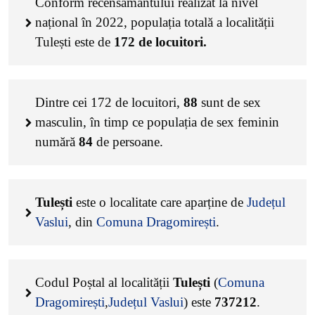
Conform recensământului realizat la nivel
național în 2022, populația totală a localității
Tulești este de
172
de locuitori.
Dintre cei
172
de locuitori,
88
sunt de sex
masculin, în timp ce populația de sex feminin
numără
84
de persoane.
Tulești
este o localitate care aparține de
Județul
Vaslui
, din
Comuna Dragomirești
.
Codul Poștal al localității
Tulești
(
Comuna
Dragomirești
,
Județul Vaslui
) este
737212
.