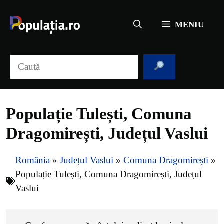
Sari
la
MENIU
conținut
Caută
Populație Tulești, Comuna
Dragomirești, Județul Vaslui
România
»
Județul Vaslui
»
Comuna Dragomirești
»
Populație Tulești, Comuna Dragomirești, Județul
Vaslui