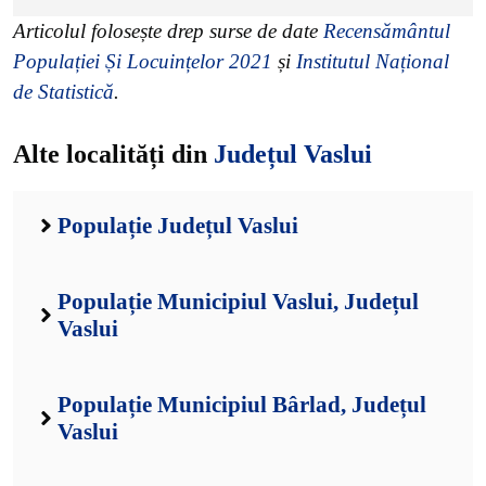
Articolul folosește drep surse de date
Recensământul
Populației Și Locuințelor 2021
și
Institutul Național
de Statistică
.
Alte localități din
Județul Vaslui
Populație Județul Vaslui
Populație Municipiul Vaslui, Județul
Vaslui
Populație Municipiul Bârlad, Județul
Vaslui