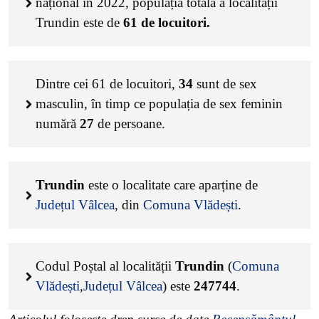
național în 2022, populația totală a localității
Trundin este de
61
de locuitori.
Dintre cei
61
de locuitori,
34
sunt de sex
masculin, în timp ce populația de sex feminin
numără
27
de persoane.
Trundin
este o localitate care aparține de
Județul Vâlcea
, din
Comuna Vlădești
.
Codul Poștal al localității
Trundin
(
Comuna
Vlădești
,
Județul Vâlcea
) este
247744
.