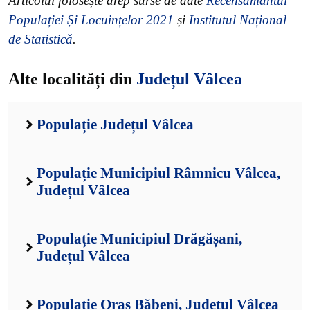
Articolul folosește drep surse de date
Recensământul
Populației Și Locuințelor 2021
și
Institutul Național
de Statistică
.
Alte localități din
Județul Vâlcea
Populație Județul Vâlcea
Populație Municipiul Râmnicu Vâlcea,
Județul Vâlcea
Populație Municipiul Drăgășani,
Județul Vâlcea
Populație Oraș Băbeni, Județul Vâlcea