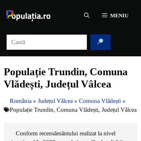
Sari
la
MENIU
conținut
Caută
Populație Trundin, Comuna
Vlădești, Județul Vâlcea
România
»
Județul Vâlcea
»
Comuna Vlădești
»
Populație Trundin, Comuna Vlădești, Județul Vâlcea
Conform recensământului realizat la nivel